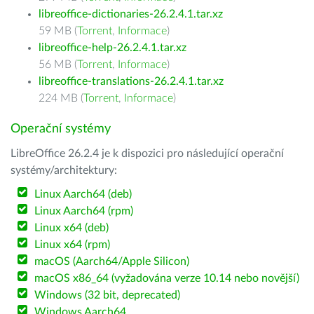
libreoffice-dictionaries-26.2.4.1.tar.xz
59 MB (
Torrent
,
Informace
)
libreoffice-help-26.2.4.1.tar.xz
56 MB (
Torrent
,
Informace
)
libreoffice-translations-26.2.4.1.tar.xz
224 MB (
Torrent
,
Informace
)
Operační systémy
LibreOffice 26.2.4 je k dispozici pro následující operační
systémy/architektury:
Linux Aarch64 (deb)
Linux Aarch64 (rpm)
Linux x64 (deb)
Linux x64 (rpm)
macOS (Aarch64/Apple Silicon)
macOS x86_64 (vyžadována verze 10.14 nebo novější)
Windows (32 bit, deprecated)
Windows Aarch64