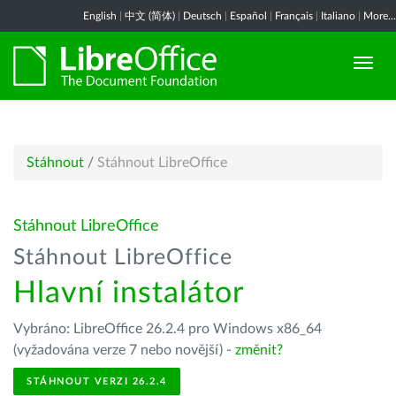
English
|
中文 (简体)
|
Deutsch
|
Español
|
Français
|
Italiano
|
More...
Stáhnout
/
Stáhnout LibreOffice
Stáhnout LibreOffice
Stáhnout LibreOffice
Hlavní instalátor
Vybráno: LibreOffice 26.2.4 pro Windows x86_64
(vyžadována verze 7 nebo novější) -
změnit?
STÁHNOUT VERZI 26.2.4