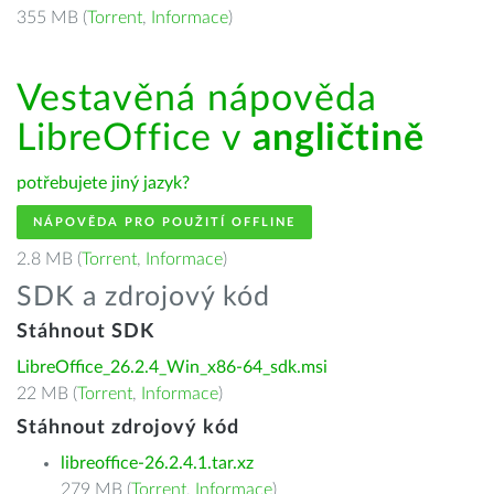
355 MB (
Torrent
,
Informace
)
Vestavěná nápověda
LibreOffice v
angličtině
potřebujete jiný jazyk?
NÁPOVĚDA PRO POUŽITÍ OFFLINE
2.8 MB (
Torrent
,
Informace
)
SDK a zdrojový kód
Stáhnout SDK
LibreOffice_26.2.4_Win_x86-64_sdk.msi
22 MB (
Torrent
,
Informace
)
Stáhnout zdrojový kód
libreoffice-26.2.4.1.tar.xz
279 MB (
Torrent
,
Informace
)