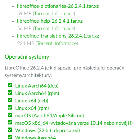
libreoffice-dictionaries-26.2.4.1.tar.xz
59 MB (
Torrent
,
Informace
)
libreoffice-help-26.2.4.1.tar.xz
56 MB (
Torrent
,
Informace
)
libreoffice-translations-26.2.4.1.tar.xz
224 MB (
Torrent
,
Informace
)
Operační systémy
LibreOffice 26.2.4 je k dispozici pro následující operační
systémy/architektury:
Linux Aarch64 (deb)
Linux Aarch64 (rpm)
Linux x64 (deb)
Linux x64 (rpm)
macOS (Aarch64/Apple Silicon)
macOS x86_64 (vyžadována verze 10.14 nebo novější)
Windows (32 bit, deprecated)
Windows Aarch64