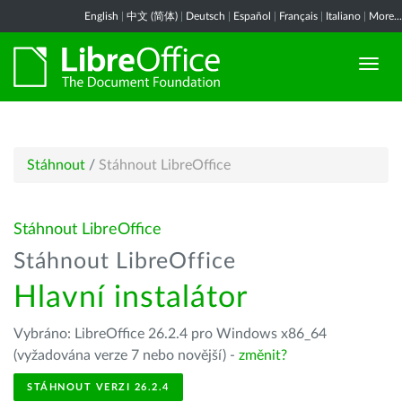
English
|
中文 (简体)
|
Deutsch
|
Español
|
Français
|
Italiano
|
More...
Stáhnout
/
Stáhnout LibreOffice
Stáhnout LibreOffice
Stáhnout LibreOffice
Hlavní instalátor
Vybráno: LibreOffice 26.2.4 pro Windows x86_64
(vyžadována verze 7 nebo novější) -
změnit?
STÁHNOUT VERZI 26.2.4