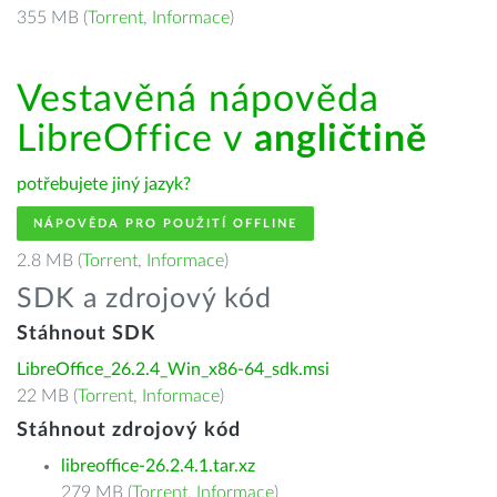
355 MB (
Torrent
,
Informace
)
Vestavěná nápověda
LibreOffice v
angličtině
potřebujete jiný jazyk?
NÁPOVĚDA PRO POUŽITÍ OFFLINE
2.8 MB (
Torrent
,
Informace
)
SDK a zdrojový kód
Stáhnout SDK
LibreOffice_26.2.4_Win_x86-64_sdk.msi
22 MB (
Torrent
,
Informace
)
Stáhnout zdrojový kód
libreoffice-26.2.4.1.tar.xz
279 MB (
Torrent
,
Informace
)