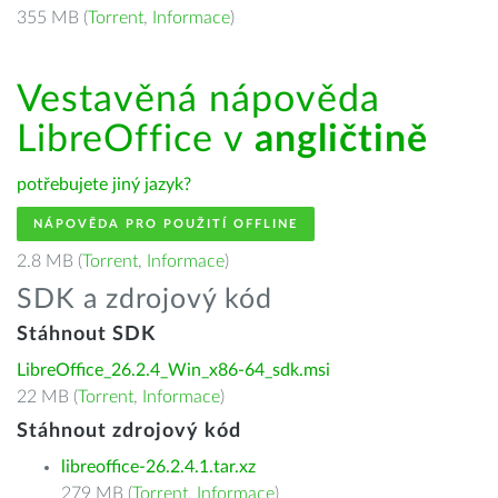
355 MB (
Torrent
,
Informace
)
Vestavěná nápověda
LibreOffice v
angličtině
potřebujete jiný jazyk?
NÁPOVĚDA PRO POUŽITÍ OFFLINE
2.8 MB (
Torrent
,
Informace
)
SDK a zdrojový kód
Stáhnout SDK
LibreOffice_26.2.4_Win_x86-64_sdk.msi
22 MB (
Torrent
,
Informace
)
Stáhnout zdrojový kód
libreoffice-26.2.4.1.tar.xz
279 MB (
Torrent
,
Informace
)