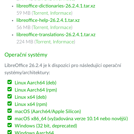
libreoffice-dictionaries-26.2.4.1.tar.xz
59 MB (
Torrent
,
Informace
)
libreoffice-help-26.2.4.1.tar.xz
56 MB (
Torrent
,
Informace
)
libreoffice-translations-26.2.4.1.tar.xz
224 MB (
Torrent
,
Informace
)
Operační systémy
LibreOffice 26.2.4 je k dispozici pro následující operační
systémy/architektury:
Linux Aarch64 (deb)
Linux Aarch64 (rpm)
Linux x64 (deb)
Linux x64 (rpm)
macOS (Aarch64/Apple Silicon)
macOS x86_64 (vyžadována verze 10.14 nebo novější)
Windows (32 bit, deprecated)
Windows Aarch64