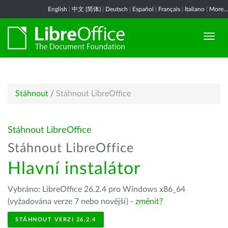
English
|
中文 (简体)
|
Deutsch
|
Español
|
Français
|
Italiano
|
More...
Stáhnout
/
Stáhnout LibreOffice
Stáhnout LibreOffice
Stáhnout LibreOffice
Hlavní instalátor
Vybráno: LibreOffice 26.2.4 pro Windows x86_64
(vyžadována verze 7 nebo novější) -
změnit?
STÁHNOUT VERZI 26.2.4