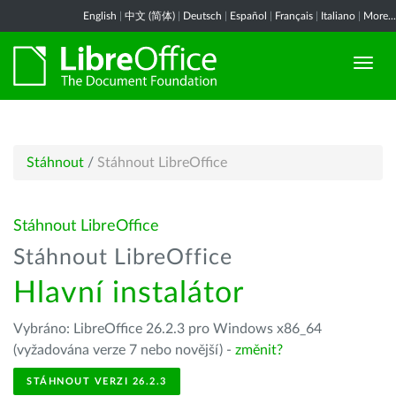
English
|
中文 (简体)
|
Deutsch
|
Español
|
Français
|
Italiano
|
More...
Stáhnout
/
Stáhnout LibreOffice
Stáhnout LibreOffice
Stáhnout LibreOffice
Hlavní instalátor
Vybráno: LibreOffice 26.2.3 pro Windows x86_64
(vyžadována verze 7 nebo novější) -
změnit?
STÁHNOUT VERZI 26.2.3