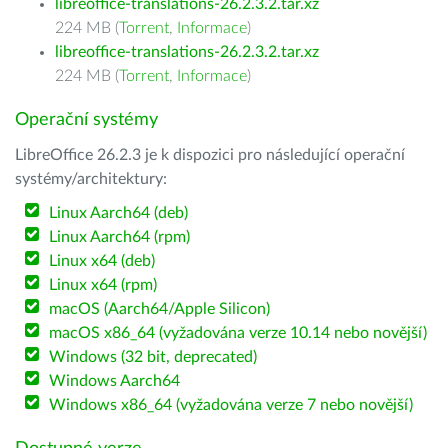
libreoffice-translations-26.2.3.2.tar.xz
224 MB (
Torrent
,
Informace
)
libreoffice-translations-26.2.3.2.tar.xz
224 MB (
Torrent
,
Informace
)
Operační systémy
LibreOffice 26.2.3 je k dispozici pro následující operační
systémy/architektury:
Linux Aarch64 (deb)
Linux Aarch64 (rpm)
Linux x64 (deb)
Linux x64 (rpm)
macOS (Aarch64/Apple Silicon)
macOS x86_64 (vyžadována verze 10.14 nebo novější)
Windows (32 bit, deprecated)
Windows Aarch64
Windows x86_64 (vyžadována verze 7 nebo novější)