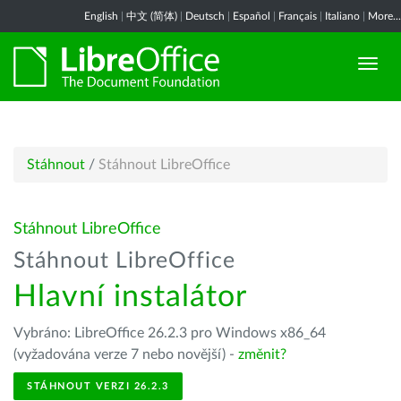
English
|
中文 (简体)
|
Deutsch
|
Español
|
Français
|
Italiano
|
More...
Stáhnout
/
Stáhnout LibreOffice
Stáhnout LibreOffice
Stáhnout LibreOffice
Hlavní instalátor
Vybráno: LibreOffice 26.2.3 pro Windows x86_64
(vyžadována verze 7 nebo novější) -
změnit?
STÁHNOUT VERZI 26.2.3