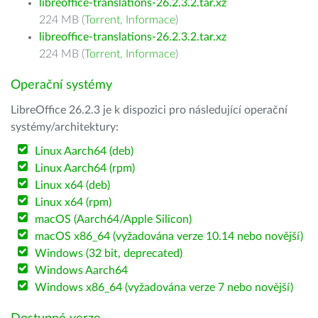
libreoffice-translations-26.2.3.2.tar.xz
224 MB (
Torrent
,
Informace
)
libreoffice-translations-26.2.3.2.tar.xz
224 MB (
Torrent
,
Informace
)
Operační systémy
LibreOffice 26.2.3 je k dispozici pro následující operační
systémy/architektury:
Linux Aarch64 (deb)
Linux Aarch64 (rpm)
Linux x64 (deb)
Linux x64 (rpm)
macOS (Aarch64/Apple Silicon)
macOS x86_64 (vyžadována verze 10.14 nebo novější)
Windows (32 bit, deprecated)
Windows Aarch64
Windows x86_64 (vyžadována verze 7 nebo novější)