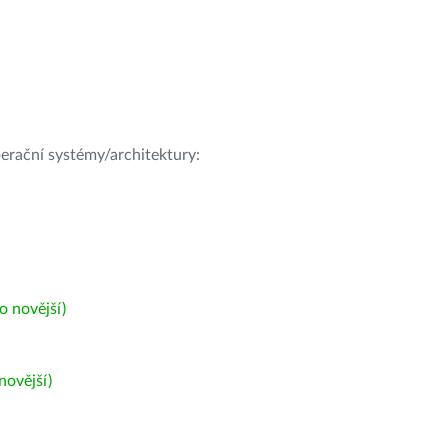
operační systémy/architektury:
 novější)
ovější)