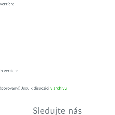
verzích:
ch
verzích:
dporovány!) Jsou k dispozici
v archivu
Sledujte nás