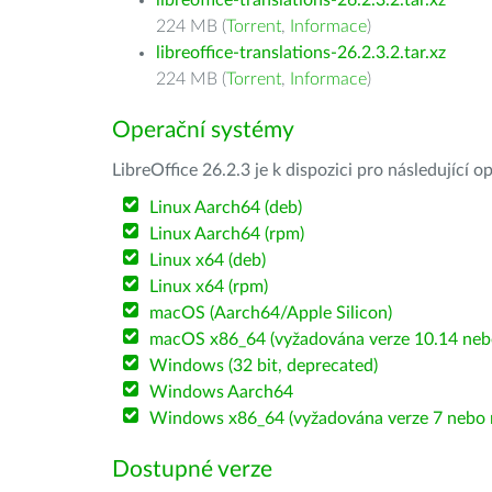
libreoffice-translations-26.2.3.2.tar.xz
224 MB (
Torrent
,
Informace
)
libreoffice-translations-26.2.3.2.tar.xz
224 MB (
Torrent
,
Informace
)
Operační systémy
LibreOffice 26.2.3 je k dispozici pro následující 
Linux Aarch64 (deb)
Linux Aarch64 (rpm)
Linux x64 (deb)
Linux x64 (rpm)
macOS (Aarch64/Apple Silicon)
macOS x86_64 (vyžadována verze 10.14 nebo
Windows (32 bit, deprecated)
Windows Aarch64
Windows x86_64 (vyžadována verze 7 nebo n
Dostupné verze