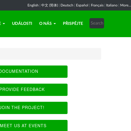
English
|
中文 (简体)
|
Deutsch
|
Español
|
Français
|
Italiano
|
More...
E
UDÁLOSTI
O NÁS
PŘISPĚJTE
DOCUMENTATION
PROVIDE FEEDBACK
JOIN THE PROJECT!
MEET US AT EVENTS