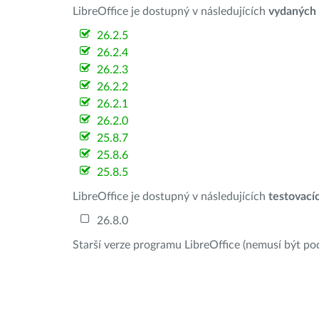
LibreOffice je dostupný v následujících
vydaných
26.2.5
26.2.4
26.2.3
26.2.2
26.2.1
26.2.0
25.8.7
25.8.6
25.8.5
LibreOffice je dostupný v následujících
testovací
26.8.0
Starší verze programu LibreOffice (nemusí být po