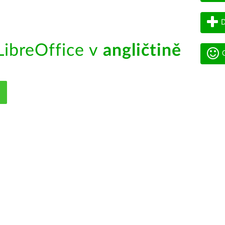
D
ibreOffice v
angličtině
G