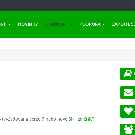
STI
NOVINKY
STÁHNOUT
PODPORA
ZAPOJTE S
 (vyžadována verze 7 nebo novější) -
změnit?