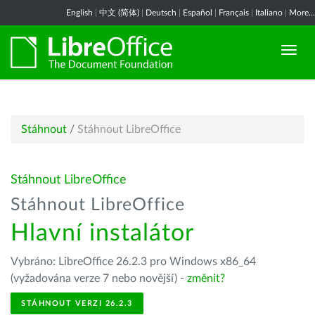
English
|
中文 (简体)
|
Deutsch
|
Español
|
Français
|
Italiano
|
More...
Stáhnout
/
Stáhnout LibreOffice
Stáhnout LibreOffice
Stáhnout LibreOffice
Hlavní instalátor
Vybráno: LibreOffice 26.2.3 pro Windows x86_64
(vyžadována verze 7 nebo novější) -
změnit?
STÁHNOUT VERZI 26.2.3