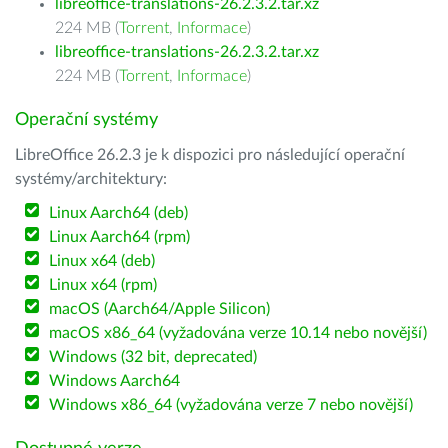
libreoffice-translations-26.2.3.2.tar.xz
224 MB (
Torrent
,
Informace
)
libreoffice-translations-26.2.3.2.tar.xz
224 MB (
Torrent
,
Informace
)
Operační systémy
LibreOffice 26.2.3 je k dispozici pro následující operační
systémy/architektury:
Linux Aarch64 (deb)
Linux Aarch64 (rpm)
Linux x64 (deb)
Linux x64 (rpm)
macOS (Aarch64/Apple Silicon)
macOS x86_64 (vyžadována verze 10.14 nebo novější)
Windows (32 bit, deprecated)
Windows Aarch64
Windows x86_64 (vyžadována verze 7 nebo novější)