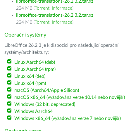
libreoffice-translations-26.2.3.2.tar.xz
224 MB (
Torrent
,
Informace
)
libreoffice-translations-26.2.3.2.tar.xz
224 MB (
Torrent
,
Informace
)
Operační systémy
LibreOffice 26.2.3 je k dispozici pro následující operační
systémy/architektury:
Linux Aarch64 (deb)
Linux Aarch64 (rpm)
Linux x64 (deb)
Linux x64 (rpm)
macOS (Aarch64/Apple Silicon)
macOS x86_64 (vyžadována verze 10.14 nebo novější)
Windows (32 bit, deprecated)
Windows Aarch64
Windows x86_64 (vyžadována verze 7 nebo novější)