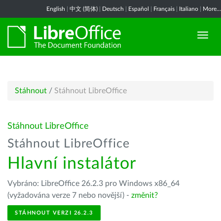
English
|
中文 (简体)
|
Deutsch
|
Español
|
Français
|
Italiano
|
More...
Stáhnout
/
Stáhnout LibreOffice
Stáhnout LibreOffice
Stáhnout LibreOffice
Hlavní instalátor
Vybráno: LibreOffice 26.2.3 pro Windows x86_64
(vyžadována verze 7 nebo novější) -
změnit?
STÁHNOUT VERZI 26.2.3