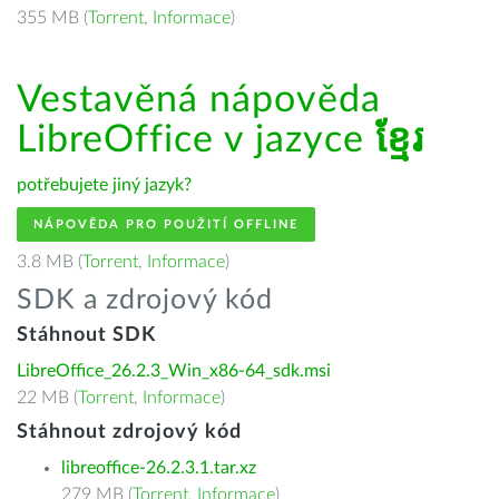
355 MB (
Torrent
,
Informace
)
Vestavěná nápověda
LibreOffice v jazyce
ខ្មែរ
potřebujete jiný jazyk?
NÁPOVĚDA PRO POUŽITÍ OFFLINE
3.8 MB (
Torrent
,
Informace
)
SDK a zdrojový kód
Stáhnout SDK
LibreOffice_26.2.3_Win_x86-64_sdk.msi
22 MB (
Torrent
,
Informace
)
Stáhnout zdrojový kód
libreoffice-26.2.3.1.tar.xz
279 MB (
Torrent
,
Informace
)