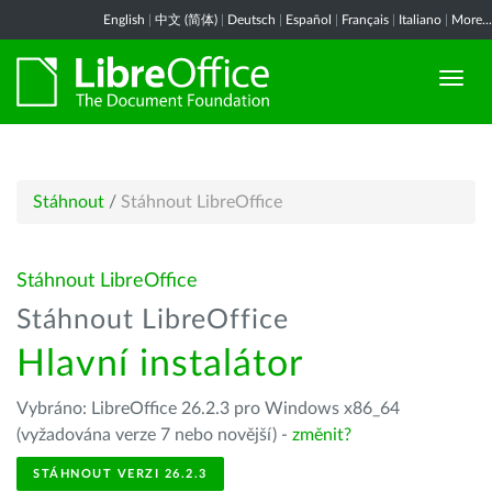
English
|
中文 (简体)
|
Deutsch
|
Español
|
Français
|
Italiano
|
More...
Stáhnout
/
Stáhnout LibreOffice
Stáhnout LibreOffice
Stáhnout LibreOffice
Hlavní instalátor
Vybráno: LibreOffice 26.2.3 pro Windows x86_64
(vyžadována verze 7 nebo novější) -
změnit?
STÁHNOUT VERZI 26.2.3