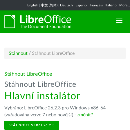
English
|
中文 (简体)
|
Deutsch
|
Español
|
Français
|
Italiano
|
More...
Stáhnout
/
Stáhnout LibreOffice
Stáhnout LibreOffice
Stáhnout LibreOffice
Hlavní instalátor
Vybráno: LibreOffice 26.2.3 pro Windows x86_64
(vyžadována verze 7 nebo novější) -
změnit?
STÁHNOUT VERZI 26.2.3