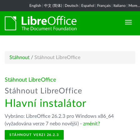
English
|
中文 (简体)
|
Deutsch
|
Español
|
Français
|
Italiano
|
More...
Stáhnout
/
Stáhnout LibreOffice
Stáhnout LibreOffice
Stáhnout LibreOffice
Hlavní instalátor
Vybráno: LibreOffice 26.2.3 pro Windows x86_64
(vyžadována verze 7 nebo novější) -
změnit?
STÁHNOUT VERZI 26.2.3