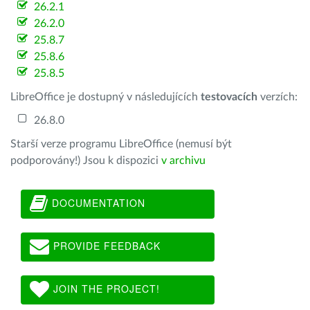
26.2.1
26.2.0
25.8.7
25.8.6
25.8.5
LibreOffice je dostupný v následujících
testovacích
verzích:
26.8.0
Starší verze programu LibreOffice (nemusí být
podporovány!) Jsou k dispozici
v archivu
DOCUMENTATION
PROVIDE FEEDBACK
JOIN THE PROJECT!