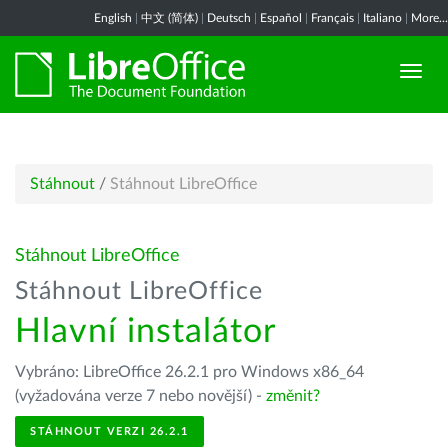
English
|
中文 (简体)
|
Deutsch
|
Español
|
Français
|
Italiano
|
More...
Stáhnout
/
Stáhnout LibreOffice
Stáhnout LibreOffice
Stáhnout LibreOffice
Hlavní instalátor
Vybráno: LibreOffice 26.2.1 pro Windows x86_64
(vyžadována verze 7 nebo novější) -
změnit?
STÁHNOUT VERZI 26.2.1