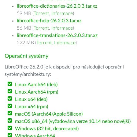
libreoffice-dictionaries-26.2.0.3.tar.xz
59 MB (
Torrent
,
Informace
)
libreoffice-help-26.2.0.3.tar.xz
56 MB (
Torrent
,
Informace
)
libreoffice-translations-26.2.0.3.tar.xz
222 MB (
Torrent
,
Informace
)
Operační systémy
LibreOffice 26.2.0 je k dispozici pro následující operační
systémy/architektury:
Linux Aarch64 (deb)
Linux Aarch64 (rpm)
Linux x64 (deb)
Linux x64 (rpm)
macOS (Aarch64/Apple Silicon)
macOS x86_64 (vyžadována verze 10.14 nebo novější)
Windows (32 bit, deprecated)
Windows Aarch64