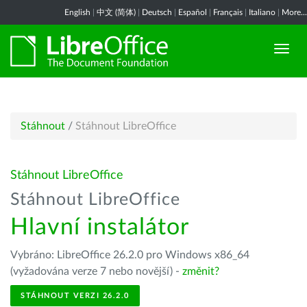
English
|
中文 (简体)
|
Deutsch
|
Español
|
Français
|
Italiano
|
More...
Stáhnout
/
Stáhnout LibreOffice
Stáhnout LibreOffice
Stáhnout LibreOffice
Hlavní instalátor
Vybráno: LibreOffice 26.2.0 pro Windows x86_64
(vyžadována verze 7 nebo novější) -
změnit?
STÁHNOUT VERZI 26.2.0