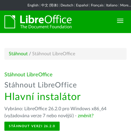
English
|
中文 (简体)
|
Deutsch
|
Español
|
Français
|
Italiano
|
More...
Stáhnout
/
Stáhnout LibreOffice
Stáhnout LibreOffice
Stáhnout LibreOffice
Hlavní instalátor
Vybráno: LibreOffice 26.2.0 pro Windows x86_64
(vyžadována verze 7 nebo novější) -
změnit?
STÁHNOUT VERZI 26.2.0