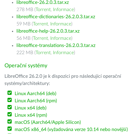
libreoffice-26.2.0.3.tar.xz
278 MB (
Torrent
,
Informace
)
libreoffice-dictionaries-26.2.0.3.tar.xz
59 MB (
Torrent
,
Informace
)
libreoffice-help-26.2.0.3.tar.xz
56 MB (
Torrent
,
Informace
)
libreoffice-translations-26.2.0.3.tar.xz
222 MB (
Torrent
,
Informace
)
Operační systémy
LibreOffice 26.2.0 je k dispozici pro následující operační
systémy/architektury:
Linux Aarch64 (deb)
Linux Aarch64 (rpm)
Linux x64 (deb)
Linux x64 (rpm)
macOS (Aarch64/Apple Silicon)
macOS x86_64 (vyžadována verze 10.14 nebo novější)