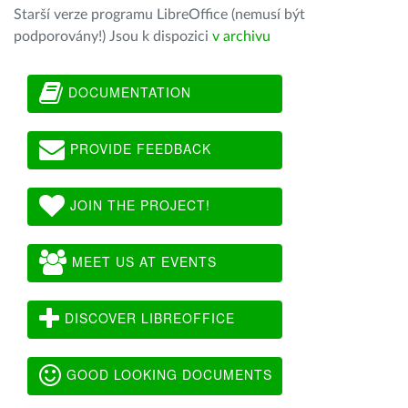
Starší verze programu LibreOffice (nemusí být
podporovány!) Jsou k dispozici
v archivu
DOCUMENTATION
PROVIDE FEEDBACK
JOIN THE PROJECT!
MEET US AT EVENTS
DISCOVER LIBREOFFICE
GOOD LOOKING DOCUMENTS