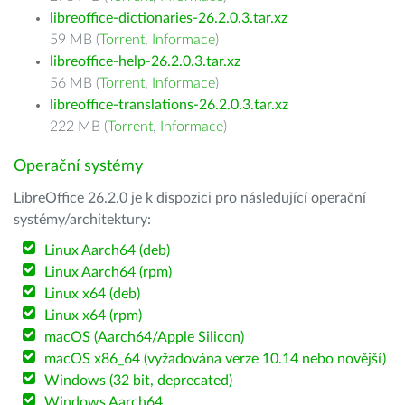
libreoffice-dictionaries-26.2.0.3.tar.xz
59 MB (
Torrent
,
Informace
)
libreoffice-help-26.2.0.3.tar.xz
56 MB (
Torrent
,
Informace
)
libreoffice-translations-26.2.0.3.tar.xz
222 MB (
Torrent
,
Informace
)
Operační systémy
LibreOffice 26.2.0 je k dispozici pro následující operační
systémy/architektury:
Linux Aarch64 (deb)
Linux Aarch64 (rpm)
Linux x64 (deb)
Linux x64 (rpm)
macOS (Aarch64/Apple Silicon)
macOS x86_64 (vyžadována verze 10.14 nebo novější)
Windows (32 bit, deprecated)
Windows Aarch64