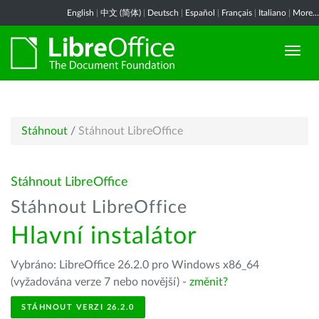
English
|
中文 (简体)
|
Deutsch
|
Español
|
Français
|
Italiano
|
More...
Stáhnout
/
Stáhnout LibreOffice
Stáhnout LibreOffice
Stáhnout LibreOffice
Hlavní instalátor
Vybráno: LibreOffice 26.2.0 pro Windows x86_64
(vyžadována verze 7 nebo novější) -
změnit?
STÁHNOUT VERZI 26.2.0