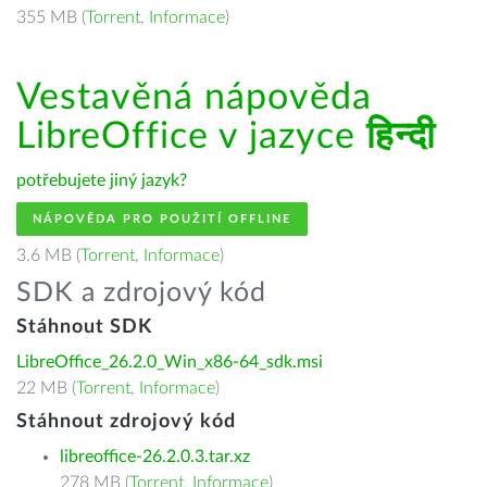
355 MB (
Torrent
,
Informace
)
Vestavěná nápověda
LibreOffice v jazyce
हिन्दी
potřebujete jiný jazyk?
NÁPOVĚDA PRO POUŽITÍ OFFLINE
3.6 MB (
Torrent
,
Informace
)
SDK a zdrojový kód
Stáhnout SDK
LibreOffice_26.2.0_Win_x86-64_sdk.msi
22 MB (
Torrent
,
Informace
)
Stáhnout zdrojový kód
libreoffice-26.2.0.3.tar.xz
278 MB (
Torrent
,
Informace
)