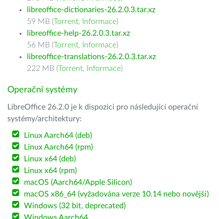
libreoffice-dictionaries-26.2.0.3.tar.xz
59 MB (
Torrent
,
Informace
)
libreoffice-help-26.2.0.3.tar.xz
56 MB (
Torrent
,
Informace
)
libreoffice-translations-26.2.0.3.tar.xz
222 MB (
Torrent
,
Informace
)
Operační systémy
LibreOffice 26.2.0 je k dispozici pro následující operační
systémy/architektury:
Linux Aarch64 (deb)
Linux Aarch64 (rpm)
Linux x64 (deb)
Linux x64 (rpm)
macOS (Aarch64/Apple Silicon)
macOS x86_64 (vyžadována verze 10.14 nebo novější)
Windows (32 bit, deprecated)
Windows Aarch64