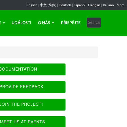
English
|
中文 (简体)
|
Deutsch
|
Español
|
Français
|
Italiano
|
More...
E
UDÁLOSTI
O NÁS
PŘISPĚJTE
DOCUMENTATION
PROVIDE FEEDBACK
JOIN THE PROJECT!
MEET US AT EVENTS