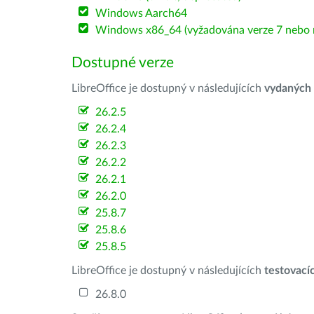
Windows Aarch64
Windows x86_64 (vyžadována verze 7 nebo n
Dostupné verze
LibreOffice je dostupný v následujících
vydaných
26.2.5
26.2.4
26.2.3
26.2.2
26.2.1
26.2.0
25.8.7
25.8.6
25.8.5
LibreOffice je dostupný v následujících
testovací
26.8.0