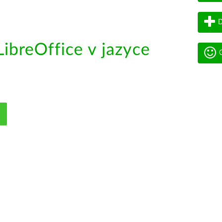
D
ibreOffice v jazyce
G