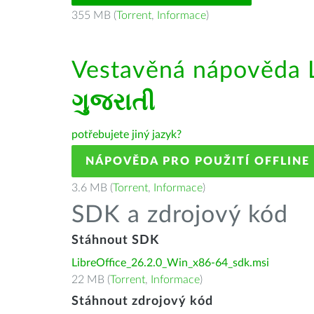
355 MB (
Torrent
,
Informace
)
Vestavěná nápověda L
ગુજરાતી
potřebujete jiný jazyk?
NÁPOVĚDA PRO POUŽITÍ OFFLINE
3.6 MB (
Torrent
,
Informace
)
SDK a zdrojový kód
Stáhnout SDK
LibreOffice_26.2.0_Win_x86-64_sdk.msi
22 MB (
Torrent
,
Informace
)
Stáhnout zdrojový kód