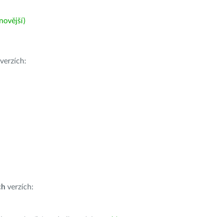
ovější)
verzích:
ch
verzích: