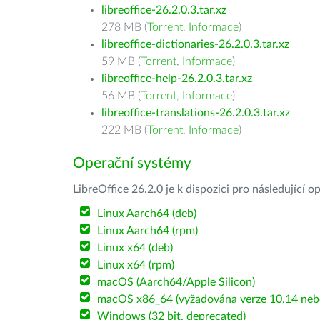
libreoffice-26.2.0.3.tar.xz
278 MB (
Torrent
,
Informace
)
libreoffice-dictionaries-26.2.0.3.tar.xz
59 MB (
Torrent
,
Informace
)
libreoffice-help-26.2.0.3.tar.xz
56 MB (
Torrent
,
Informace
)
libreoffice-translations-26.2.0.3.tar.xz
222 MB (
Torrent
,
Informace
)
Operační systémy
LibreOffice 26.2.0 je k dispozici pro následující 
Linux Aarch64 (deb)
Linux Aarch64 (rpm)
Linux x64 (deb)
Linux x64 (rpm)
macOS (Aarch64/Apple Silicon)
macOS x86_64 (vyžadována verze 10.14 nebo
Windows (32 bit, deprecated)