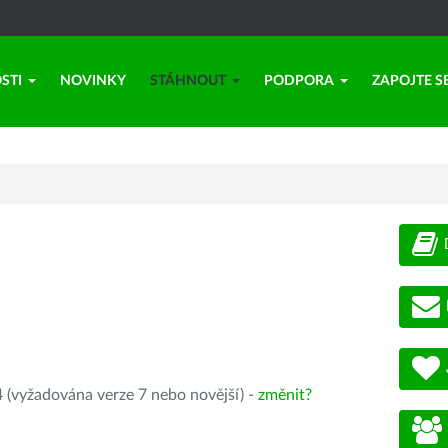
STI
NOVINKY
STÁHNOUT
PODPORA
ZAPOJTE S
 (vyžadována verze 7 nebo novější) -
změnit?