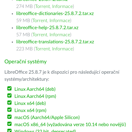
274 MB (
Torrent
,
Informace
)
libreoffice-dictionaries-25.8.7.2.tar.xz
59 MB (
Torrent
,
Informace
)
libreoffice-help-25.8.7.2.tar.xz
57 MB (
Torrent
,
Informace
)
libreoffice-translations-25.8.7.2.tar.xz
223 MB (
Torrent
,
Informace
)
Operační systémy
LibreOffice 25.8.7 je k dispozici pro následující operační
systémy/architektury:
Linux Aarch64 (deb)
Linux Aarch64 (rpm)
Linux x64 (deb)
Linux x64 (rpm)
macOS (Aarch64/Apple Silicon)
macOS x86_64 (vyžadována verze 10.14 nebo novější)
Windows (32 bit, deprecated)