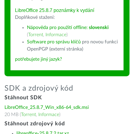
LibreOffice 25.8.7 poznámky k vydání
Doplňkové stažení:
Nápověda pro použití offline:
slovenski
(
Torrent
,
Informace
)
Software pro správu klíčů
pro novou funkci
OpenPGP (externí stránka)
potřebujete jiný jazyk?
SDK a zdrojový kód
Stáhnout SDK
LibreOffice_25.8.7_Win_x86-64_sdk.msi
20 MB (
Torrent
,
Informace
)
Stáhnout zdrojový kód
libreoffice-25.8.7.2.tar.xz