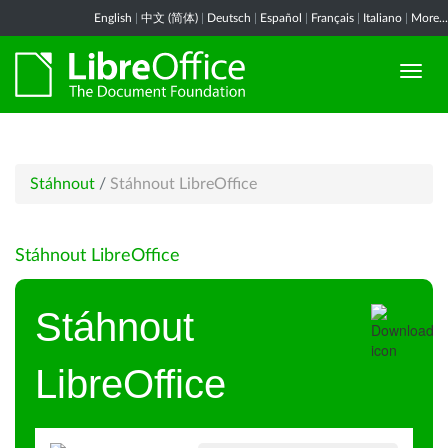
English
|
中文 (简体)
|
Deutsch
|
Español
|
Français
|
Italiano
|
More...
Stáhnout
/
Stáhnout LibreOffice
Stáhnout LibreOffice
Stáhnout
LibreOffice