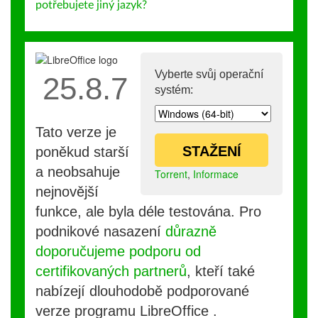
potřebujete jiný jazyk?
Vyberte svůj operační
25.8.7
systém:
Tato verze je
STAŽENÍ
poněkud starší
a neobsahuje
Torrent
,
Informace
nejnovější
funkce, ale byla déle testována. Pro
podnikové nasazení
důrazně
doporučujeme podporu od
certifikovaných partnerů
, kteří také
nabízejí dlouhodobě podporované
verze programu LibreOffice .