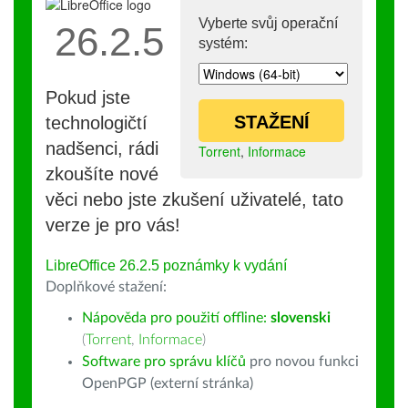
Vyberte svůj operační
26.2.5
systém:
Pokud jste
STAŽENÍ
technologičtí
nadšenci, rádi
Torrent
,
Informace
zkoušíte nové
věci nebo jste zkušení uživatelé, tato
verze je pro vás!
LibreOffice 26.2.5 poznámky k vydání
Doplňkové stažení:
Nápověda pro použití offline:
slovenski
(
Torrent
,
Informace
)
Software pro správu klíčů
pro novou funkci
OpenPGP (externí stránka)