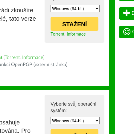
rádi zkoušíte
D
lé, tato verze
STAŽENÍ
G
Torrent
,
Informace
s
(
Torrent
,
Informace
)
nkci OpenPGP (externí stránka)
Vyberte svůj operační
systém:
obsahuje
stována. Pro