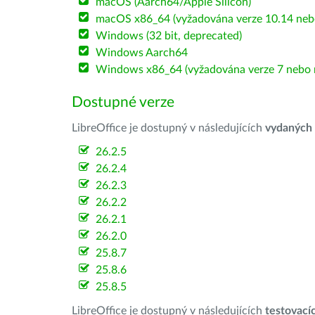
macOS (Aarch64/Apple Silicon)
macOS x86_64 (vyžadována verze 10.14 nebo
Windows (32 bit, deprecated)
Windows Aarch64
Windows x86_64 (vyžadována verze 7 nebo n
Dostupné verze
LibreOffice je dostupný v následujících
vydaných
26.2.5
26.2.4
26.2.3
26.2.2
26.2.1
26.2.0
25.8.7
25.8.6
25.8.5
LibreOffice je dostupný v následujících
testovací