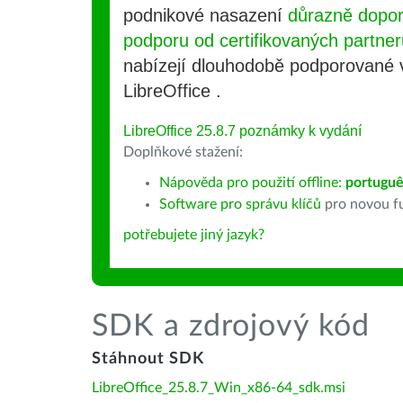
podnikové nasazení
důrazně dopo
podporu od certifikovaných partner
nabízejí dlouhodobě podporované
LibreOffice .
LibreOffice 25.8.7 poznámky k vydání
Doplňkové stažení:
Nápověda pro použití offline:
portuguê
Software pro správu klíčů
pro novou fu
potřebujete jiný jazyk?
SDK a zdrojový kód
Stáhnout SDK
LibreOffice_25.8.7_Win_x86-64_sdk.msi