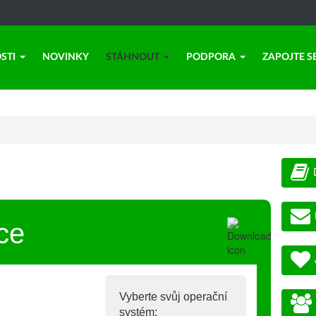
STI
NOVINKY
STÁHNOUT
PODPORA
ZAPOJTE S
ce
Vyberte svůj operační
systém: