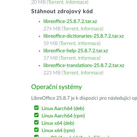
20 MB (
Torrent
,
Informace
)
Stáhnout zdrojový kód
libreoffice-25.8.7.2.tar.xz
274 MB (
Torrent
,
Informace
)
libreoffice-dictionaries-25.8.7.2.tar.xz
59 MB (
Torrent
,
Informace
)
libreoffice-help-25.8.7.2.tar.xz
57 MB (
Torrent
,
Informace
)
libreoffice-translations-25.8.7.2.tar.xz
223 MB (
Torrent
,
Informace
)
Operační systémy
LibreOffice 25.8.7 je k dispozici pro následující 
Linux Aarch64 (deb)
Linux Aarch64 (rpm)
Linux x64 (deb)
Linux x64 (rpm)