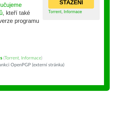
STAŽENÍ
ručujeme
Torrent
,
Informace
ů
, kteří také
 verze programu
s
(
Torrent
,
Informace
)
nkci OpenPGP (externí stránka)