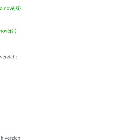
 novější)
ovější)
verzích:
ch
verzích: