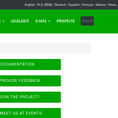
English
|
中文 (简体)
|
Deutsch
|
Español
|
Français
|
Italiano
|
More...
E
UDÁLOSTI
O NÁS
PŘISPĚJTE
DOCUMENTATION
PROVIDE FEEDBACK
JOIN THE PROJECT!
MEET US AT EVENTS