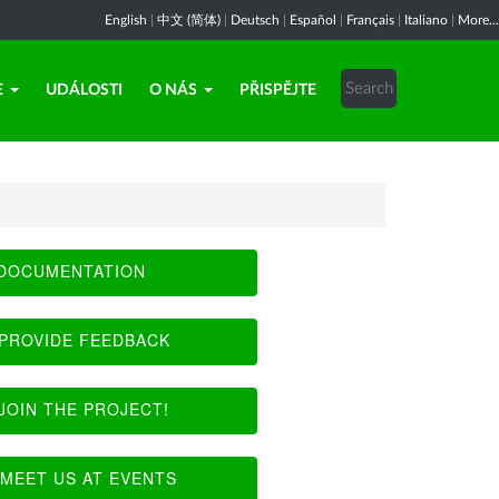
English
|
中文 (简体)
|
Deutsch
|
Español
|
Français
|
Italiano
|
More...
E
UDÁLOSTI
O NÁS
PŘISPĚJTE
DOCUMENTATION
PROVIDE FEEDBACK
JOIN THE PROJECT!
MEET US AT EVENTS