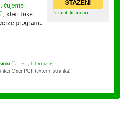
STAŽENÍ
ručujeme
Torrent
,
Informace
ů
, kteří také
 verze programu
romo
(
Torrent
,
Informace
)
nkci OpenPGP (externí stránka)