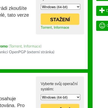
rádi zkoušíte
D
lé, tato verze
STAŽENÍ
G
Torrent
,
Informace
romo
(
Torrent
,
Informace
)
nkci OpenPGP (externí stránka)
Vyberte svůj operační
systém:
obsahuje
stována. Pro