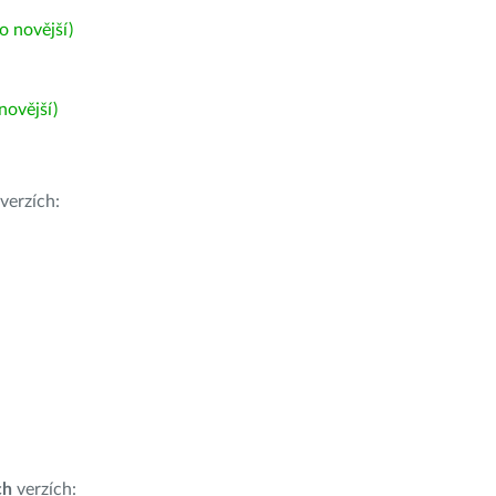
 novější)
ovější)
verzích:
ch
verzích: