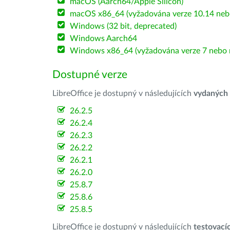
macOS (Aarch64/Apple Silicon)
macOS x86_64 (vyžadována verze 10.14 nebo
Windows (32 bit, deprecated)
Windows Aarch64
Windows x86_64 (vyžadována verze 7 nebo n
Dostupné verze
LibreOffice je dostupný v následujících
vydaných
26.2.5
26.2.4
26.2.3
26.2.2
26.2.1
26.2.0
25.8.7
25.8.6
25.8.5
LibreOffice je dostupný v následujících
testovací