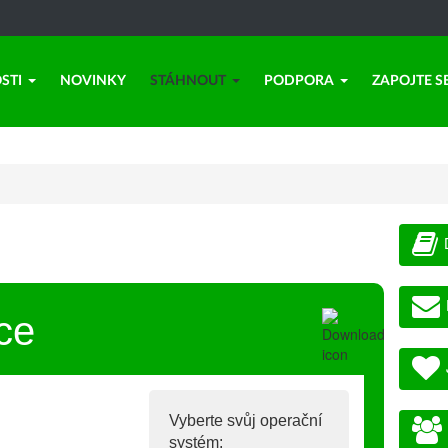
STI
NOVINKY
STÁHNOUT
PODPORA
ZAPOJTE S
ce
Vyberte svůj operační
systém: