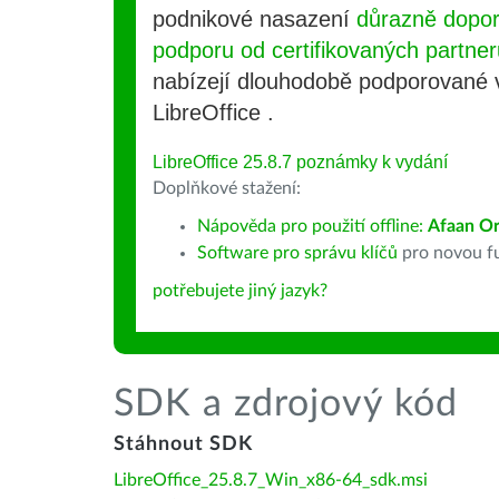
podnikové nasazení
důrazně dopo
podporu od certifikovaných partner
nabízejí dlouhodobě podporované
LibreOffice .
LibreOffice 25.8.7 poznámky k vydání
Doplňkové stažení:
Nápověda pro použití offline:
Afaan O
Software pro správu klíčů
pro novou fu
potřebujete jiný jazyk?
SDK a zdrojový kód
Stáhnout SDK
LibreOffice_25.8.7_Win_x86-64_sdk.msi