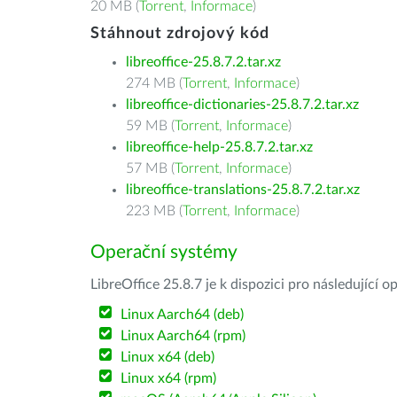
20 MB (
Torrent
,
Informace
)
Stáhnout zdrojový kód
libreoffice-25.8.7.2.tar.xz
274 MB (
Torrent
,
Informace
)
libreoffice-dictionaries-25.8.7.2.tar.xz
59 MB (
Torrent
,
Informace
)
libreoffice-help-25.8.7.2.tar.xz
57 MB (
Torrent
,
Informace
)
libreoffice-translations-25.8.7.2.tar.xz
223 MB (
Torrent
,
Informace
)
Operační systémy
LibreOffice 25.8.7 je k dispozici pro následující 
Linux Aarch64 (deb)
Linux Aarch64 (rpm)
Linux x64 (deb)
Linux x64 (rpm)