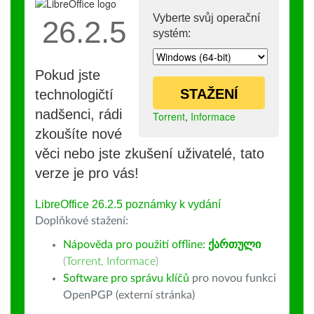
Vyberte svůj operační
26.2.5
systém:
Pokud jste
STAŽENÍ
technologičtí
nadšenci, rádi
Torrent
,
Informace
zkoušíte nové
věci nebo jste zkušení uživatelé, tato
verze je pro vás!
LibreOffice 26.2.5 poznámky k vydání
Doplňkové stažení:
Nápověda pro použití offline:
ქართული
(
Torrent
,
Informace
)
Software pro správu klíčů
pro novou funkci
OpenPGP (externí stránka)