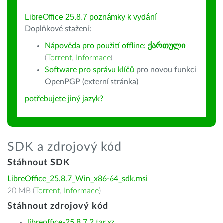
LibreOffice 25.8.7 poznámky k vydání
Doplňkové stažení:
Nápověda pro použití offline:
ქართული
(
Torrent
,
Informace
)
Software pro správu klíčů
pro novou funkci
OpenPGP (externí stránka)
potřebujete jiný jazyk?
SDK a zdrojový kód
Stáhnout SDK
LibreOffice_25.8.7_Win_x86-64_sdk.msi
20 MB (
Torrent
,
Informace
)
Stáhnout zdrojový kód
libreoffice-25.8.7.2.tar.xz