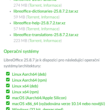
274 MB (
Torrent
,
Informace
)
libreoffice-dictionaries-25.8.7.2.tar.xz
59 MB (
Torrent
,
Informace
)
libreoffice-help-25.8.7.2.tar.xz
57 MB (
Torrent
,
Informace
)
libreoffice-translations-25.8.7.2.tar.xz
223 MB (
Torrent
,
Informace
)
Operační systémy
LibreOffice 25.8.7 je k dispozici pro následující operační
systémy/architektury:
Linux Aarch64 (deb)
Linux Aarch64 (rpm)
Linux x64 (deb)
Linux x64 (rpm)
macOS (Aarch64/Apple Silicon)
macOS x86_64 (vyžadována verze 10.14 nebo novější)
Windows (32 bit, deprecated)