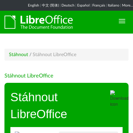
English
|
中文 (简体)
|
Deutsch
|
Español
|
Français
|
Italiano
|
More...
Stáhnout
/
Stáhnout LibreOffice
Stáhnout LibreOffice
Stáhnout
LibreOffice