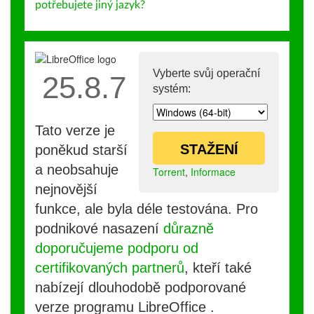
potřebujete jiný jazyk?
Vyberte svůj operační
25.8.7
systém:
Tato verze je
STAŽENÍ
poněkud starší
a neobsahuje
Torrent
,
Informace
nejnovější
funkce, ale byla déle testována. Pro
podnikové nasazení
důrazně
doporučujeme podporu od
certifikovaných partnerů
, kteří také
nabízejí dlouhodobě podporované
verze programu LibreOffice .