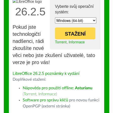
Vyberte svůj operační
26.2.5
systém:
Pokud jste
STAŽENÍ
technologičtí
nadšenci, rádi
Torrent
,
Informace
zkoušíte nové
věci nebo jste zkušení uživatelé, tato
verze je pro vás!
LibreOffice 26.2.5 poznámky k vydání
Doplňkové stažení:
Nápověda pro použití offline:
Asturianu
(
Torrent
,
Informace
)
Software pro správu klíčů
pro novou funkci
OpenPGP (externí stránka)