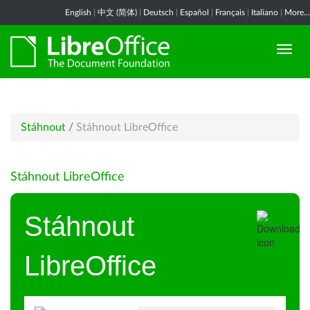
English
|
中文 (简体)
|
Deutsch
|
Español
|
Français
|
Italiano
|
More...
Stáhnout
/
Stáhnout LibreOffice
Stáhnout LibreOffice
Stáhnout
LibreOffice