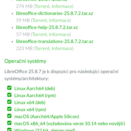
274 MB (
Torrent
,
Informace
)
libreoffice-dictionaries-25.8.7.2.tar.xz
59 MB (
Torrent
,
Informace
)
libreoffice-help-25.8.7.2.tar.xz
57 MB (
Torrent
,
Informace
)
libreoffice-translations-25.8.7.2.tar.xz
223 MB (
Torrent
,
Informace
)
Operační systémy
LibreOffice 25.8.7 je k dispozici pro následující operační
systémy/architektury:
Linux Aarch64 (deb)
Linux Aarch64 (rpm)
Linux x64 (deb)
Linux x64 (rpm)
macOS (Aarch64/Apple Silicon)
macOS x86_64 (vyžadována verze 10.14 nebo novější)
Windows (32 bit, deprecated)