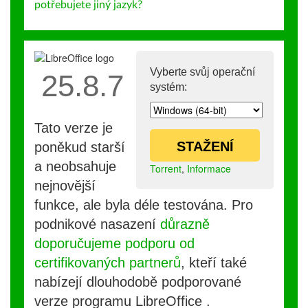
potřebujete jiný jazyk?
Vyberte svůj operační
25.8.7
systém:
Tato verze je
STAŽENÍ
poněkud starší
a neobsahuje
Torrent
,
Informace
nejnovější
funkce, ale byla déle testována. Pro
podnikové nasazení
důrazně
doporučujeme podporu od
certifikovaných partnerů
, kteří také
nabízejí dlouhodobě podporované
verze programu LibreOffice .