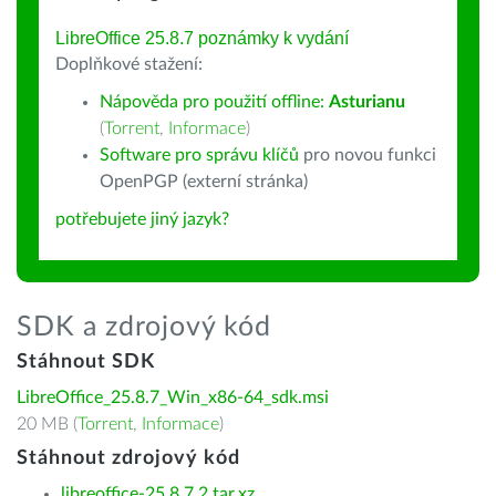
LibreOffice 25.8.7 poznámky k vydání
Doplňkové stažení:
Nápověda pro použití offline:
Asturianu
(
Torrent
,
Informace
)
Software pro správu klíčů
pro novou funkci
OpenPGP (externí stránka)
potřebujete jiný jazyk?
SDK a zdrojový kód
Stáhnout SDK
LibreOffice_25.8.7_Win_x86-64_sdk.msi
20 MB (
Torrent
,
Informace
)
Stáhnout zdrojový kód
libreoffice-25.8.7.2.tar.xz