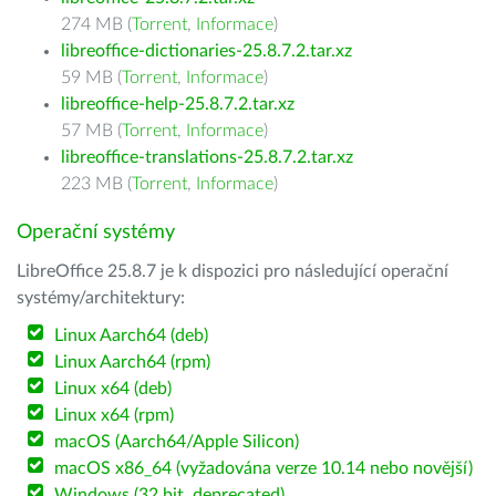
274 MB (
Torrent
,
Informace
)
libreoffice-dictionaries-25.8.7.2.tar.xz
59 MB (
Torrent
,
Informace
)
libreoffice-help-25.8.7.2.tar.xz
57 MB (
Torrent
,
Informace
)
libreoffice-translations-25.8.7.2.tar.xz
223 MB (
Torrent
,
Informace
)
Operační systémy
LibreOffice 25.8.7 je k dispozici pro následující operační
systémy/architektury:
Linux Aarch64 (deb)
Linux Aarch64 (rpm)
Linux x64 (deb)
Linux x64 (rpm)
macOS (Aarch64/Apple Silicon)
macOS x86_64 (vyžadována verze 10.14 nebo novější)
Windows (32 bit, deprecated)