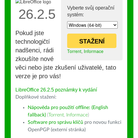
Vyberte svůj operační
26.2.5
systém:
Pokud jste
STAŽENÍ
technologičtí
nadšenci, rádi
Torrent
,
Informace
zkoušíte nové
věci nebo jste zkušení uživatelé, tato
verze je pro vás!
LibreOffice 26.2.5 poznámky k vydání
Doplňkové stažení:
Nápověda pro použití offline: (English
fallback)
(
Torrent
,
Informace
)
Software pro správu klíčů
pro novou funkci
OpenPGP (externí stránka)