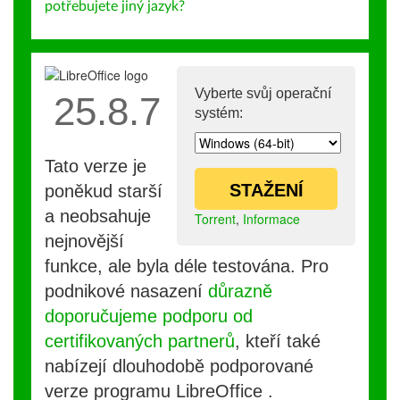
potřebujete jiný jazyk?
Vyberte svůj operační
25.8.7
systém:
Tato verze je
STAŽENÍ
poněkud starší
a neobsahuje
Torrent
,
Informace
nejnovější
funkce, ale byla déle testována. Pro
podnikové nasazení
důrazně
doporučujeme podporu od
certifikovaných partnerů
, kteří také
nabízejí dlouhodobě podporované
verze programu LibreOffice .