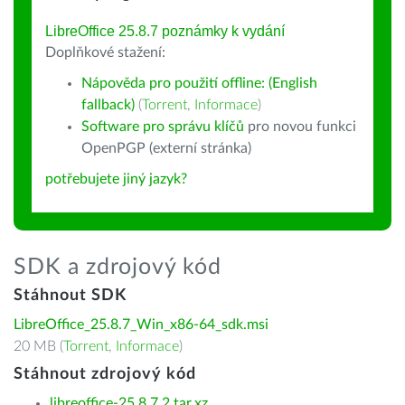
LibreOffice 25.8.7 poznámky k vydání
Doplňkové stažení:
Nápověda pro použití offline: (English
fallback)
(
Torrent
,
Informace
)
Software pro správu klíčů
pro novou funkci
OpenPGP (externí stránka)
potřebujete jiný jazyk?
SDK a zdrojový kód
Stáhnout SDK
LibreOffice_25.8.7_Win_x86-64_sdk.msi
20 MB (
Torrent
,
Informace
)
Stáhnout zdrojový kód
libreoffice-25.8.7.2.tar.xz