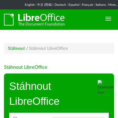
English
|
中文 (简体)
|
Deutsch
|
Español
|
Français
|
Italiano
|
More...
Stáhnout
/
Stáhnout LibreOffice
Stáhnout LibreOffice
Stáhnout
LibreOffice