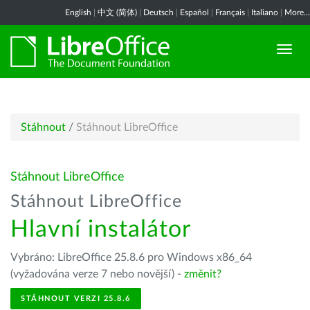
English
|
中文 (简体)
|
Deutsch
|
Español
|
Français
|
Italiano
|
More...
Stáhnout
/
Stáhnout LibreOffice
Stáhnout LibreOffice
Stáhnout LibreOffice
Hlavní instalátor
Vybráno: LibreOffice 25.8.6 pro Windows x86_64
(vyžadována verze 7 nebo novější) -
změnit?
STÁHNOUT VERZI 25.8.6