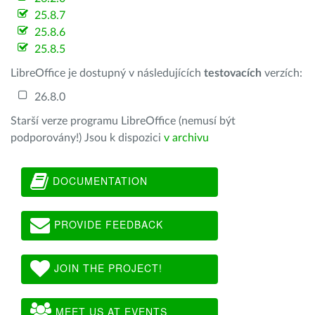
25.8.7
25.8.6
25.8.5
LibreOffice je dostupný v následujících
testovacích
verzích:
26.8.0
Starší verze programu LibreOffice (nemusí být
podporovány!) Jsou k dispozici
v archivu
DOCUMENTATION
PROVIDE FEEDBACK
JOIN THE PROJECT!
MEET US AT EVENTS