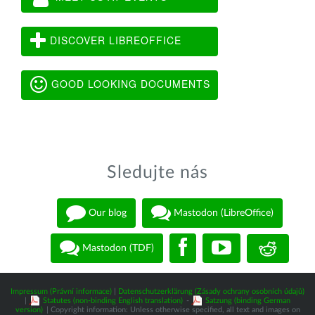
DISCOVER LIBREOFFICE
GOOD LOOKING DOCUMENTS
Sledujte nás
Our blog
Mastodon (LibreOffice)
Mastodon (TDF)
Impressum (Právní informace)
|
Datenschutzerklärung (Zásady ochrany osobních údajů)
|
Statutes (non-binding English translation)
-
Satzung (binding German
version)
| Copyright information: Unless otherwise specified, all text and images on