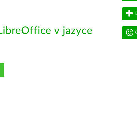
D
ibreOffice v jazyce
G