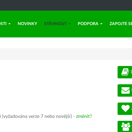
STI
NOVINKY
STÁHNOUT
PODPORA
ZAPOJTE S
 (vyžadována verze 7 nebo novější) -
změnit?