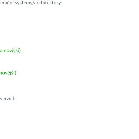
operační systémy/architektury:
 novější)
ovější)
verzích: