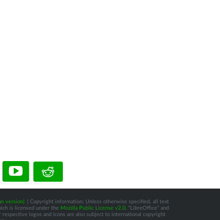
n version)
| Copyright information: Unless otherwise specified, all text
hich is licensed under the
Mozilla Public License v2.0
. “LibreOffice” and
respective logos and icons are also subject to international copyright