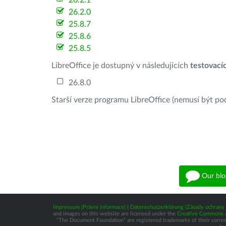
26.2.1
26.2.0
25.8.7
25.8.6
25.8.5
LibreOffice je dostupný v následujících
testovací
26.8.0
Starší verze programu LibreOffice (nemusí být po
Our blo
Impressum (Právní informace)
|
Datenschutzerklärung (Zásady ochrany 
and images on this website are licensed under the
Creative Commons At
“The Document Foundation” are registered trademarks of their correspo