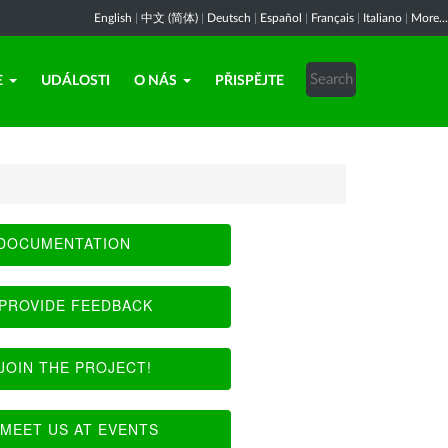
English
|
中文 (简体)
|
Deutsch
|
Español
|
Français
|
Italiano
|
More...
E
UDÁLOSTI
O NÁS
PŘISPĚJTE
DOCUMENTATION
PROVIDE FEEDBACK
JOIN THE PROJECT!
MEET US AT EVENTS