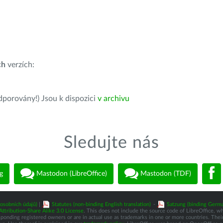
ch
verzích:
dporovány!) Jsou k dispozici
v archivu
Sledujte nás
g
Mastodon (LibreOffice)
Mastodon (TDF)
osobních údajů)
|
Statutes (non-binding English translation)
-
Satzung (binding Germa
tribution-Share Alike 3.0 License
. This does not include the source code of LibreOffice, w
nding registered owners or are in actual use as trademarks in one or more countries. Their 