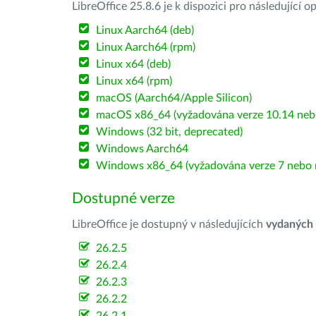
LibreOffice 25.8.6 je k dispozici pro následující 
Linux Aarch64 (deb)
Linux Aarch64 (rpm)
Linux x64 (deb)
Linux x64 (rpm)
macOS (Aarch64/Apple Silicon)
macOS x86_64 (vyžadována verze 10.14 nebo
Windows (32 bit, deprecated)
Windows Aarch64
Windows x86_64 (vyžadována verze 7 nebo n
Dostupné verze
LibreOffice je dostupný v následujících
vydaných
26.2.5
26.2.4
26.2.3
26.2.2