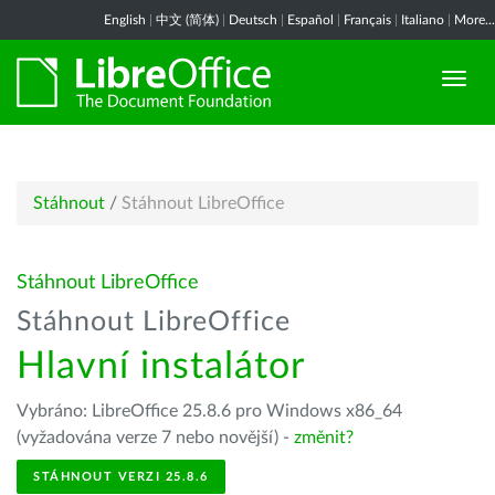
English
|
中文 (简体)
|
Deutsch
|
Español
|
Français
|
Italiano
|
More...
Stáhnout
/
Stáhnout LibreOffice
Stáhnout LibreOffice
Stáhnout LibreOffice
Hlavní instalátor
Vybráno: LibreOffice 25.8.6 pro Windows x86_64
(vyžadována verze 7 nebo novější) -
změnit?
STÁHNOUT VERZI 25.8.6