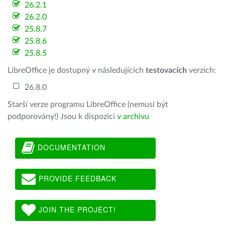
26.2.1
26.2.0
25.8.7
25.8.6
25.8.5
LibreOffice je dostupný v následujících
testovacích
verzích:
26.8.0
Starší verze programu LibreOffice (nemusí být
podporovány!) Jsou k dispozici
v archivu
DOCUMENTATION
PROVIDE FEEDBACK
JOIN THE PROJECT!