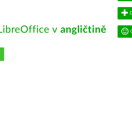
D
ibreOffice v
angličtině
G