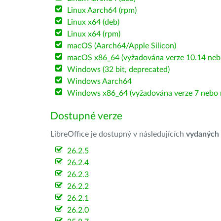
Linux Aarch64 (rpm)
Linux x64 (deb)
Linux x64 (rpm)
macOS (Aarch64/Apple Silicon)
macOS x86_64 (vyžadována verze 10.14 nebo
Windows (32 bit, deprecated)
Windows Aarch64
Windows x86_64 (vyžadována verze 7 nebo n
Dostupné verze
LibreOffice je dostupný v následujících
vydaných
26.2.5
26.2.4
26.2.3
26.2.2
26.2.1
26.2.0