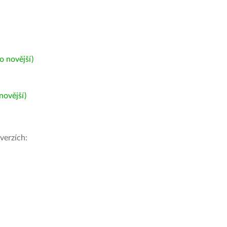
 novější)
ovější)
verzích: