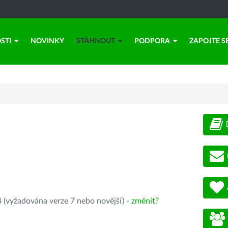
STI
NOVINKY
STÁHNOUT
PODPORA
ZAPOJTE S
 (vyžadována verze 7 nebo novější) -
změnit?