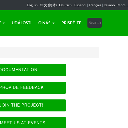
English
|
中文 (简体)
|
Deutsch
|
Español
|
Français
|
Italiano
|
More...
E
UDÁLOSTI
O NÁS
PŘISPĚJTE
DOCUMENTATION
PROVIDE FEEDBACK
JOIN THE PROJECT!
MEET US AT EVENTS