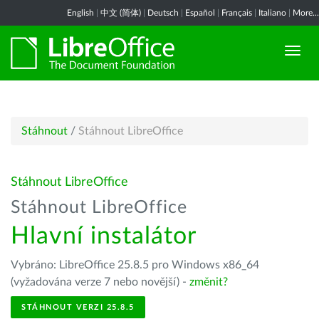
English
|
中文 (简体)
|
Deutsch
|
Español
|
Français
|
Italiano
|
More...
Stáhnout
/
Stáhnout LibreOffice
Stáhnout LibreOffice
Stáhnout LibreOffice
Hlavní instalátor
Vybráno: LibreOffice 25.8.5 pro Windows x86_64
(vyžadována verze 7 nebo novější) -
změnit?
STÁHNOUT VERZI 25.8.5