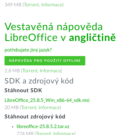
349 MB (
Torrent
,
Informace
)
Vestavěná nápověda
LibreOffice v
angličtině
potřebujete jiný jazyk?
NÁPOVĚDA PRO POUŽITÍ OFFLINE
2.8 MB (
Torrent
,
Informace
)
SDK a zdrojový kód
Stáhnout SDK
LibreOffice_25.8.5_Win_x86-64_sdk.msi
20 MB (
Torrent
,
Informace
)
Stáhnout zdrojový kód
libreoffice-25.8.5.2.tar.xz
274 MB (
Torrent
,
Informace
)