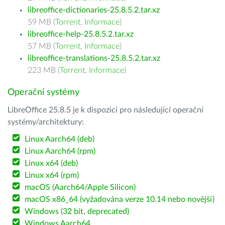
libreoffice-dictionaries-25.8.5.2.tar.xz
59 MB (
Torrent
,
Informace
)
libreoffice-help-25.8.5.2.tar.xz
57 MB (
Torrent
,
Informace
)
libreoffice-translations-25.8.5.2.tar.xz
223 MB (
Torrent
,
Informace
)
Operační systémy
LibreOffice 25.8.5 je k dispozici pro následující operační
systémy/architektury:
Linux Aarch64 (deb)
Linux Aarch64 (rpm)
Linux x64 (deb)
Linux x64 (rpm)
macOS (Aarch64/Apple Silicon)
macOS x86_64 (vyžadována verze 10.14 nebo novější)
Windows (32 bit, deprecated)
Windows Aarch64