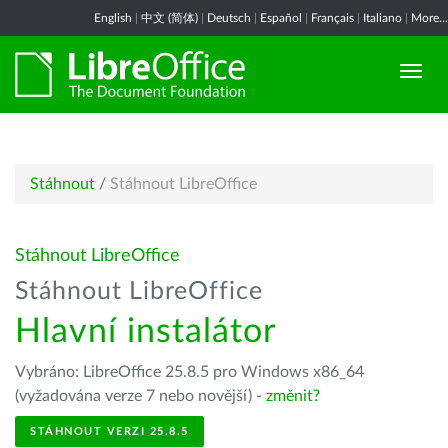
English
|
中文 (简体)
|
Deutsch
|
Español
|
Français
|
Italiano
|
More...
Stáhnout
/
Stáhnout LibreOffice
Stáhnout LibreOffice
Stáhnout LibreOffice
Hlavní instalátor
Vybráno: LibreOffice 25.8.5 pro Windows x86_64
(vyžadována verze 7 nebo novější) -
změnit?
STÁHNOUT VERZI 25.8.5