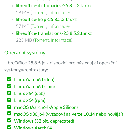
libreoffice-dictionaries-25.8.5.2.tar.xz
59 MB (
Torrent
,
Informace
)
libreoffice-help-25.8.5.2.tar.xz
57 MB (
Torrent
,
Informace
)
libreoffice-translations-25.8.5.2.tar.xz
223 MB (
Torrent
,
Informace
)
Operační systémy
LibreOffice 25.8.5 je k dispozici pro následující operační
systémy/architektury:
Linux Aarch64 (deb)
Linux Aarch64 (rpm)
Linux x64 (deb)
Linux x64 (rpm)
macOS (Aarch64/Apple Silicon)
macOS x86_64 (vyžadována verze 10.14 nebo novější)
Windows (32 bit, deprecated)
Windows Aarch64