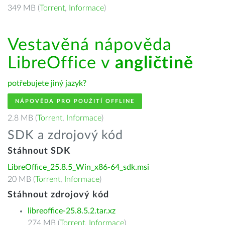
349 MB (
Torrent
,
Informace
)
Vestavěná nápověda
LibreOffice v
angličtině
potřebujete jiný jazyk?
NÁPOVĚDA PRO POUŽITÍ OFFLINE
2.8 MB (
Torrent
,
Informace
)
SDK a zdrojový kód
Stáhnout SDK
LibreOffice_25.8.5_Win_x86-64_sdk.msi
20 MB (
Torrent
,
Informace
)
Stáhnout zdrojový kód
libreoffice-25.8.5.2.tar.xz
274 MB (
Torrent
,
Informace
)