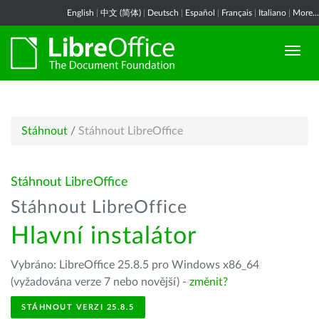
English
|
中文 (简体)
|
Deutsch
|
Español
|
Français
|
Italiano
|
More...
Stáhnout
/
Stáhnout LibreOffice
Stáhnout LibreOffice
Stáhnout LibreOffice
Hlavní instalátor
Vybráno: LibreOffice 25.8.5 pro Windows x86_64
(vyžadována verze 7 nebo novější) -
změnit?
STÁHNOUT VERZI 25.8.5