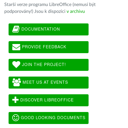
Starší verze programu LibreOffice (nemusí být
podporovány!) Jsou k dispozici
v archivu
DOCUMENTATION
PROVIDE FEEDBACK
JOIN THE PROJECT!
MEET US AT EVENTS
DISCOVER LIBREOFFICE
GOOD LOOKING DOCUMENTS