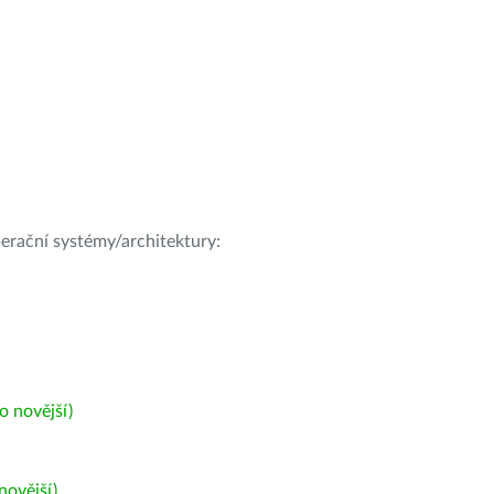
operační systémy/architektury:
 novější)
ovější)