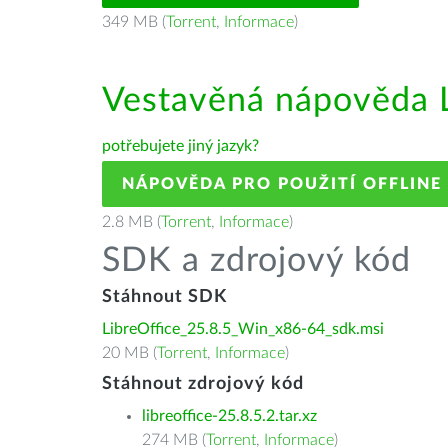
349 MB (
Torrent
,
Informace
)
Vestavěná nápověda L
potřebujete jiný jazyk?
NÁPOVĚDA PRO POUŽITÍ OFFLINE
2.8 MB (
Torrent
,
Informace
)
SDK a zdrojový kód
Stáhnout SDK
LibreOffice_25.8.5_Win_x86-64_sdk.msi
20 MB (
Torrent
,
Informace
)
Stáhnout zdrojový kód
libreoffice-25.8.5.2.tar.xz
274 MB (
Torrent
,
Informace
)