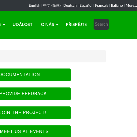
English
|
中文 (简体)
|
Deutsch
|
Español
|
Français
|
Italiano
|
More...
E
UDÁLOSTI
O NÁS
PŘISPĚJTE
DOCUMENTATION
PROVIDE FEEDBACK
JOIN THE PROJECT!
MEET US AT EVENTS