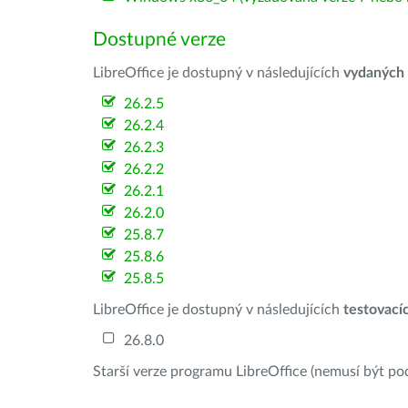
Dostupné verze
LibreOffice je dostupný v následujících
vydaných
26.2.5
26.2.4
26.2.3
26.2.2
26.2.1
26.2.0
25.8.7
25.8.6
25.8.5
LibreOffice je dostupný v následujících
testovací
26.8.0
Starší verze programu LibreOffice (nemusí být po