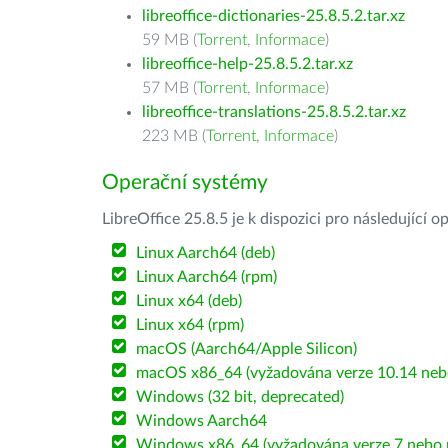
libreoffice-dictionaries-25.8.5.2.tar.xz
59 MB (
Torrent
,
Informace
)
libreoffice-help-25.8.5.2.tar.xz
57 MB (
Torrent
,
Informace
)
libreoffice-translations-25.8.5.2.tar.xz
223 MB (
Torrent
,
Informace
)
Operační systémy
LibreOffice 25.8.5 je k dispozici pro následující 
Linux Aarch64 (deb)
Linux Aarch64 (rpm)
Linux x64 (deb)
Linux x64 (rpm)
macOS (Aarch64/Apple Silicon)
macOS x86_64 (vyžadována verze 10.14 nebo
Windows (32 bit, deprecated)
Windows Aarch64
Windows x86_64 (vyžadována verze 7 nebo n