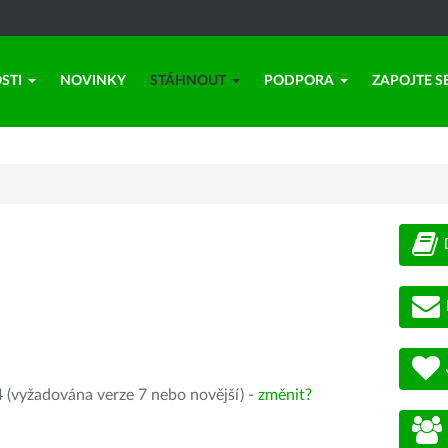
STI
NOVINKY
STÁHNOUT
PODPORA
ZAPOJTE S
 (vyžadována verze 7 nebo novější) -
změnit?