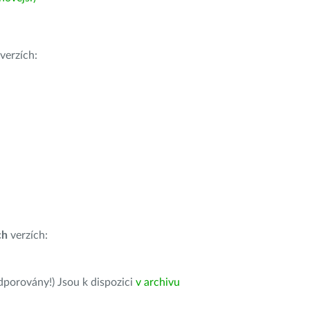
verzích:
ch
verzích:
dporovány!) Jsou k dispozici
v archivu