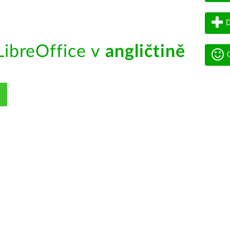
D
ibreOffice v
angličtině
G