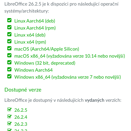
LibreOffice 26.2.5 je k dispozici pro následující operační
systémy/architektury:
Linux Aarch64 (deb)
Linux Aarch64 (rpm)
Linux x64 (deb)
Linux x64 (rpm)
macOS (Aarch64/Apple Silicon)
macOS x86_64 (vyžadována verze 10.14 nebo novější)
Windows (32 bit, deprecated)
Windows Aarch64
Windows x86_64 (vyžadována verze 7 nebo novější)
Dostupné verze
LibreOffice je dostupný v následujících
vydaných
verzích:
26.2.5
26.2.4
26.2.3