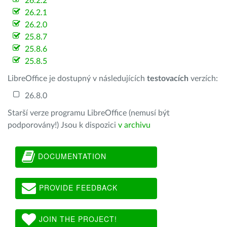
26.2.2
26.2.1
26.2.0
25.8.7
25.8.6
25.8.5
LibreOffice je dostupný v následujících
testovacích
verzích:
26.8.0
Starší verze programu LibreOffice (nemusí být
podporovány!) Jsou k dispozici
v archivu
DOCUMENTATION
PROVIDE FEEDBACK
JOIN THE PROJECT!