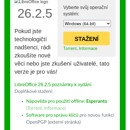
Vyberte svůj operační
26.2.5
systém:
Pokud jste
STAŽENÍ
technologičtí
nadšenci, rádi
Torrent
,
Informace
zkoušíte nové
věci nebo jste zkušení uživatelé, tato
verze je pro vás!
LibreOffice 26.2.5 poznámky k vydání
Doplňkové stažení:
Nápověda pro použití offline:
Esperanto
(
Torrent
,
Informace
)
Software pro správu klíčů
pro novou funkci
OpenPGP (externí stránka)