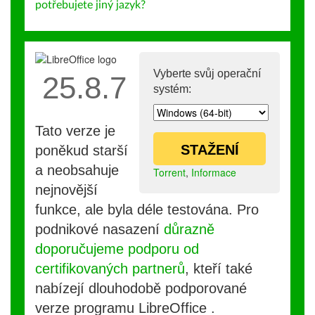
potřebujete jiný jazyk?
Vyberte svůj operační
25.8.7
systém:
Tato verze je
STAŽENÍ
poněkud starší
a neobsahuje
Torrent
,
Informace
nejnovější
funkce, ale byla déle testována. Pro
podnikové nasazení
důrazně
doporučujeme podporu od
certifikovaných partnerů
, kteří také
nabízejí dlouhodobě podporované
verze programu LibreOffice .