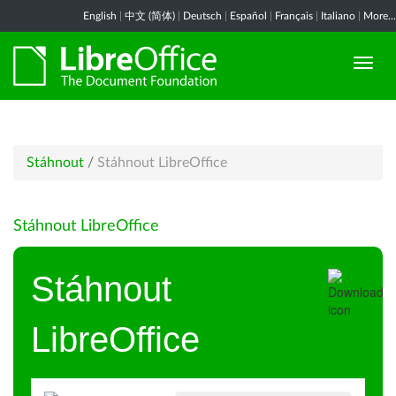
English
|
中文 (简体)
|
Deutsch
|
Español
|
Français
|
Italiano
|
More...
Stáhnout
/
Stáhnout LibreOffice
Stáhnout LibreOffice
Stáhnout
LibreOffice