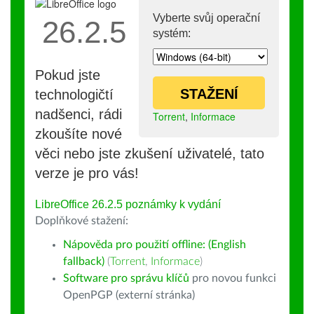
Vyberte svůj operační
26.2.5
systém:
Pokud jste
STAŽENÍ
technologičtí
nadšenci, rádi
Torrent
,
Informace
zkoušíte nové
věci nebo jste zkušení uživatelé, tato
verze je pro vás!
LibreOffice 26.2.5 poznámky k vydání
Doplňkové stažení:
Nápověda pro použití offline: (English
fallback)
(
Torrent
,
Informace
)
Software pro správu klíčů
pro novou funkci
OpenPGP (externí stránka)