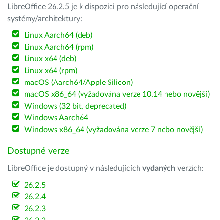
LibreOffice 26.2.5 je k dispozici pro následující operační
systémy/architektury:
Linux Aarch64 (deb)
Linux Aarch64 (rpm)
Linux x64 (deb)
Linux x64 (rpm)
macOS (Aarch64/Apple Silicon)
macOS x86_64 (vyžadována verze 10.14 nebo novější)
Windows (32 bit, deprecated)
Windows Aarch64
Windows x86_64 (vyžadována verze 7 nebo novější)
Dostupné verze
LibreOffice je dostupný v následujících
vydaných
verzích:
26.2.5
26.2.4
26.2.3