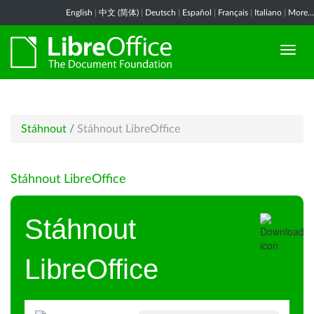
English
|
中文 (简体)
|
Deutsch
|
Español
|
Français
|
Italiano
|
More...
Stáhnout
/
Stáhnout LibreOffice
Stáhnout LibreOffice
Stáhnout
LibreOffice