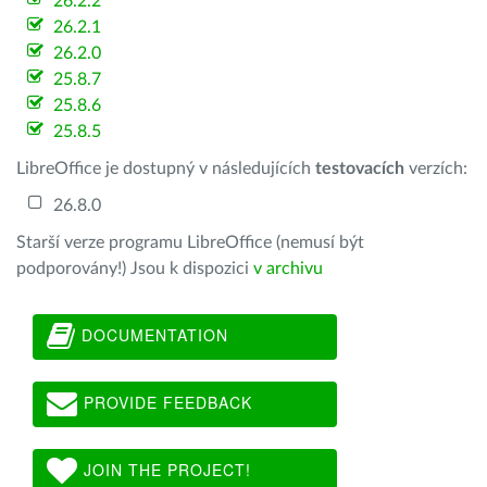
26.2.2
26.2.1
26.2.0
25.8.7
25.8.6
25.8.5
LibreOffice je dostupný v následujících
testovacích
verzích:
26.8.0
Starší verze programu LibreOffice (nemusí být
podporovány!) Jsou k dispozici
v archivu
DOCUMENTATION
PROVIDE FEEDBACK
JOIN THE PROJECT!