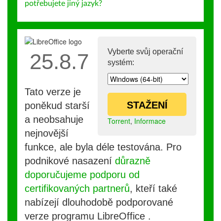
potřebujete jiný jazyk?
Vyberte svůj operační
25.8.7
systém:
Tato verze je
STAŽENÍ
poněkud starší
a neobsahuje
Torrent
,
Informace
nejnovější
funkce, ale byla déle testována. Pro
podnikové nasazení
důrazně
doporučujeme podporu od
certifikovaných partnerů
, kteří také
nabízejí dlouhodobě podporované
verze programu LibreOffice .