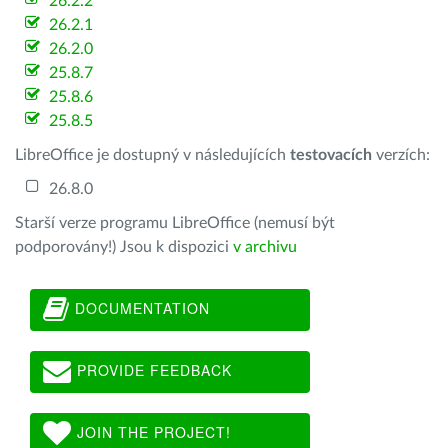
26.2.2
26.2.1
26.2.0
25.8.7
25.8.6
25.8.5
LibreOffice je dostupný v následujících
testovacích
verzích:
26.8.0
Starší verze programu LibreOffice (nemusí být
podporovány!) Jsou k dispozici
v archivu
DOCUMENTATION
PROVIDE FEEDBACK
JOIN THE PROJECT!