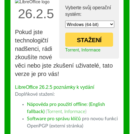
Vyberte svůj operační
26.2.5
systém:
Pokud jste
STAŽENÍ
technologičtí
nadšenci, rádi
Torrent
,
Informace
zkoušíte nové
věci nebo jste zkušení uživatelé, tato
verze je pro vás!
LibreOffice 26.2.5 poznámky k vydání
Doplňkové stažení:
Nápověda pro použití offline: (English
fallback)
(
Torrent
,
Informace
)
Software pro správu klíčů
pro novou funkci
OpenPGP (externí stránka)