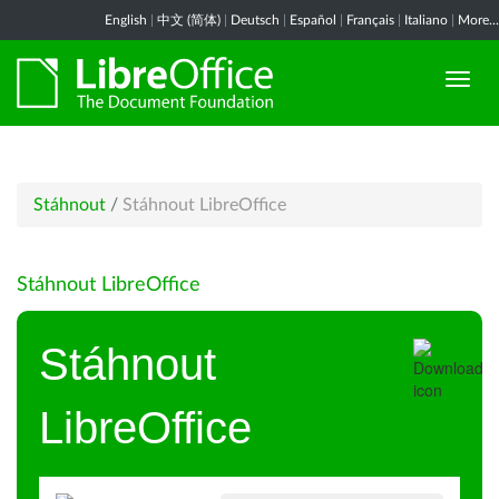
English
|
中文 (简体)
|
Deutsch
|
Español
|
Français
|
Italiano
|
More...
Stáhnout
/
Stáhnout LibreOffice
Stáhnout LibreOffice
Stáhnout
LibreOffice