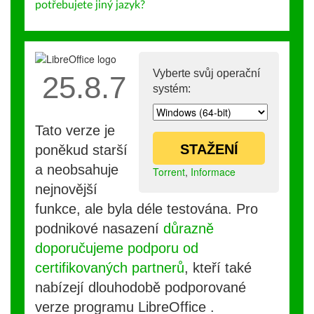
potřebujete jiný jazyk?
Vyberte svůj operační
25.8.7
systém:
Tato verze je
STAŽENÍ
poněkud starší
a neobsahuje
Torrent
,
Informace
nejnovější
funkce, ale byla déle testována. Pro
podnikové nasazení
důrazně
doporučujeme podporu od
certifikovaných partnerů
, kteří také
nabízejí dlouhodobě podporované
verze programu LibreOffice .