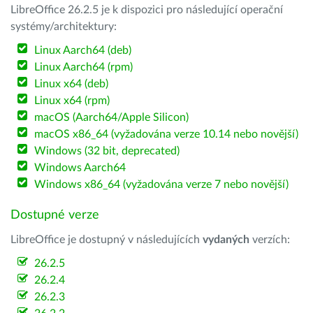
LibreOffice 26.2.5 je k dispozici pro následující operační
systémy/architektury:
Linux Aarch64 (deb)
Linux Aarch64 (rpm)
Linux x64 (deb)
Linux x64 (rpm)
macOS (Aarch64/Apple Silicon)
macOS x86_64 (vyžadována verze 10.14 nebo novější)
Windows (32 bit, deprecated)
Windows Aarch64
Windows x86_64 (vyžadována verze 7 nebo novější)
Dostupné verze
LibreOffice je dostupný v následujících
vydaných
verzích:
26.2.5
26.2.4
26.2.3