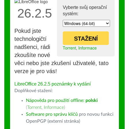
Vyberte svůj operační
26.2.5
systém:
Pokud jste
STAŽENÍ
technologičtí
nadšenci, rádi
Torrent
,
Informace
zkoušíte nové
věci nebo jste zkušení uživatelé, tato
verze je pro vás!
LibreOffice 26.2.5 poznámky k vydání
Doplňkové stažení:
Nápověda pro použití offline:
polski
(
Torrent
,
Informace
)
Software pro správu klíčů
pro novou funkci
OpenPGP (externí stránka)