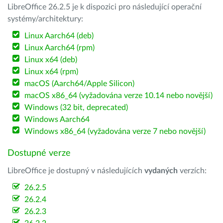
LibreOffice 26.2.5 je k dispozici pro následující operační
systémy/architektury:
Linux Aarch64 (deb)
Linux Aarch64 (rpm)
Linux x64 (deb)
Linux x64 (rpm)
macOS (Aarch64/Apple Silicon)
macOS x86_64 (vyžadována verze 10.14 nebo novější)
Windows (32 bit, deprecated)
Windows Aarch64
Windows x86_64 (vyžadována verze 7 nebo novější)
Dostupné verze
LibreOffice je dostupný v následujících
vydaných
verzích:
26.2.5
26.2.4
26.2.3