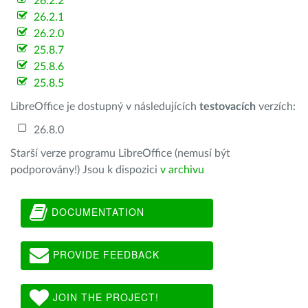
26.2.2
26.2.1
26.2.0
25.8.7
25.8.6
25.8.5
LibreOffice je dostupný v následujících
testovacích
verzích:
26.8.0
Starší verze programu LibreOffice (nemusí být
podporovány!) Jsou k dispozici
v archivu
DOCUMENTATION
PROVIDE FEEDBACK
JOIN THE PROJECT!