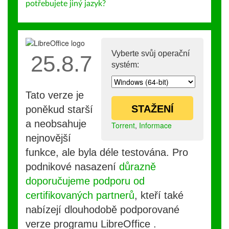
potřebujete jiný jazyk?
Vyberte svůj operační
25.8.7
systém:
Tato verze je
STAŽENÍ
poněkud starší
a neobsahuje
Torrent
,
Informace
nejnovější
funkce, ale byla déle testována. Pro
podnikové nasazení
důrazně
doporučujeme podporu od
certifikovaných partnerů
, kteří také
nabízejí dlouhodobě podporované
verze programu LibreOffice .