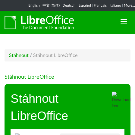
English
|
中文 (简体)
|
Deutsch
|
Español
|
Français
|
Italiano
|
More...
Stáhnout
/
Stáhnout LibreOffice
Stáhnout LibreOffice
Stáhnout
LibreOffice