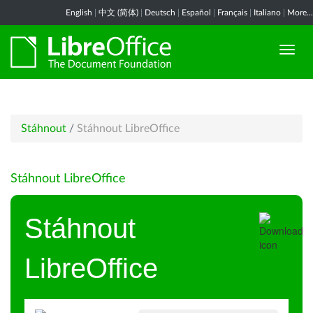
English
|
中文 (简体)
|
Deutsch
|
Español
|
Français
|
Italiano
|
More...
Stáhnout
/
Stáhnout LibreOffice
Stáhnout LibreOffice
Stáhnout
LibreOffice