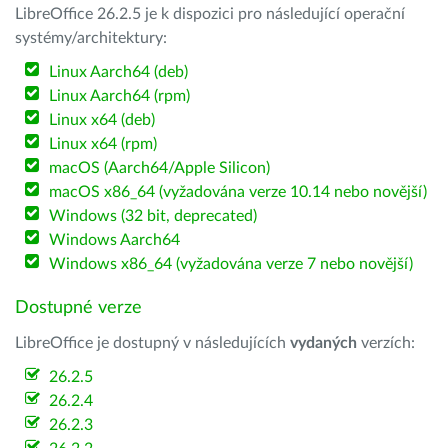
LibreOffice 26.2.5 je k dispozici pro následující operační
systémy/architektury:
Linux Aarch64 (deb)
Linux Aarch64 (rpm)
Linux x64 (deb)
Linux x64 (rpm)
macOS (Aarch64/Apple Silicon)
macOS x86_64 (vyžadována verze 10.14 nebo novější)
Windows (32 bit, deprecated)
Windows Aarch64
Windows x86_64 (vyžadována verze 7 nebo novější)
Dostupné verze
LibreOffice je dostupný v následujících
vydaných
verzích:
26.2.5
26.2.4
26.2.3