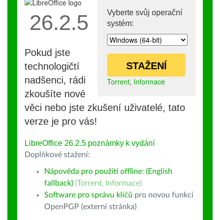
Vyberte svůj operační
26.2.5
systém:
Pokud jste
STAŽENÍ
technologičtí
nadšenci, rádi
Torrent
,
Informace
zkoušíte nové
věci nebo jste zkušení uživatelé, tato
verze je pro vás!
LibreOffice 26.2.5 poznámky k vydání
Doplňkové stažení:
Nápověda pro použití offline: (English
fallback)
(
Torrent
,
Informace
)
Software pro správu klíčů
pro novou funkci
OpenPGP (externí stránka)