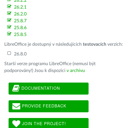
26.2.2
26.2.1
26.2.0
25.8.7
25.8.6
25.8.5
LibreOffice je dostupný v následujících
testovacích
verzích:
26.8.0
Starší verze programu LibreOffice (nemusí být
podporovány!) Jsou k dispozici
v archivu
DOCUMENTATION
PROVIDE FEEDBACK
JOIN THE PROJECT!