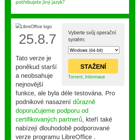
potřebujete jiný jazyk?
Vyberte svůj operační
25.8.7
systém:
Tato verze je
STAŽENÍ
poněkud starší
a neobsahuje
Torrent
,
Informace
nejnovější
funkce, ale byla déle testována. Pro
podnikové nasazení
důrazně
doporučujeme podporu od
certifikovaných partnerů
, kteří také
nabízejí dlouhodobě podporované
verze programu LibreOffice .