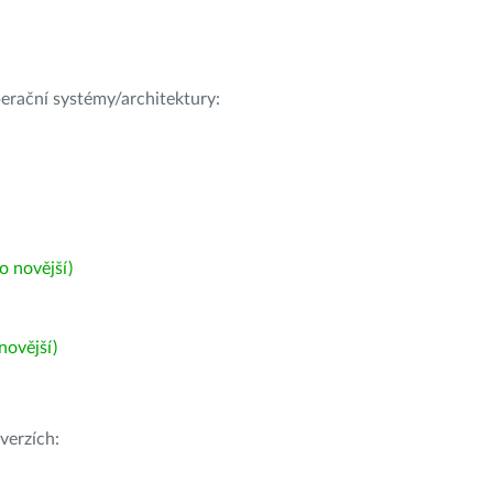
operační systémy/architektury:
 novější)
ovější)
verzích: