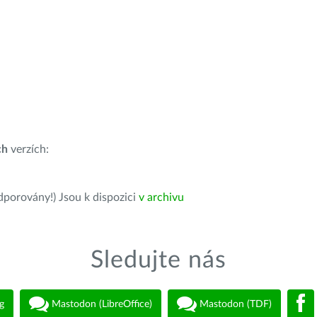
ch
verzích:
dporovány!) Jsou k dispozici
v archivu
Sledujte nás
g
Mastodon (LibreOffice)
Mastodon (TDF)