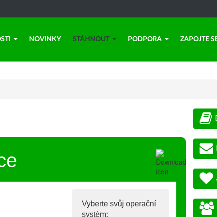
STI
NOVINKY
STÁHNOUT
PODPORA
ZAPOJTE S
ce
Vyberte svůj operační
systém: