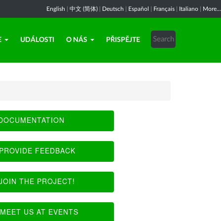
English
|
中文 (简体)
|
Deutsch
|
Español
|
Français
|
Italiano
|
More...
E
UDÁLOSTI
O NÁS
PŘISPĚJTE
DOCUMENTATION
PROVIDE FEEDBACK
JOIN THE PROJECT!
MEET US AT EVENTS