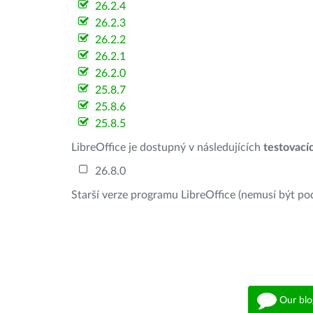
26.2.4
26.2.3
26.2.2
26.2.1
26.2.0
25.8.7
25.8.6
25.8.5
LibreOffice je dostupný v následujících
testovací
26.8.0
Starší verze programu LibreOffice (nemusí být po
Our blo