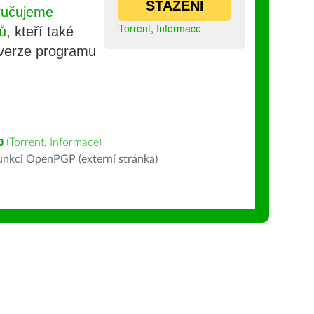
STAŽENÍ
ručujeme
Torrent
,
Informace
ů
, kteří také
 verze programu
ວ
(
Torrent
,
Informace
)
nkci OpenPGP (externí stránka)