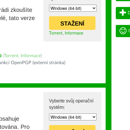
rádi zkoušíte
D
lé, tato verze
STAŽENÍ
G
Torrent
,
Informace
ວ
(
Torrent
,
Informace
)
nkci OpenPGP (externí stránka)
Vyberte svůj operační
systém:
obsahuje
stována. Pro