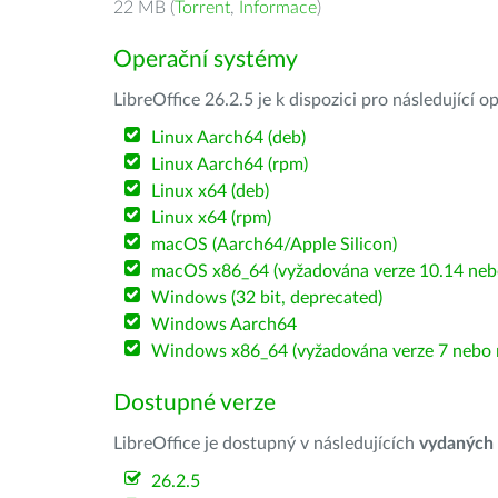
22 MB (
Torrent
,
Informace
)
Operační systémy
LibreOffice 26.2.5 je k dispozici pro následující 
Linux Aarch64 (deb)
Linux Aarch64 (rpm)
Linux x64 (deb)
Linux x64 (rpm)
macOS (Aarch64/Apple Silicon)
macOS x86_64 (vyžadována verze 10.14 nebo
Windows (32 bit, deprecated)
Windows Aarch64
Windows x86_64 (vyžadována verze 7 nebo n
Dostupné verze
LibreOffice je dostupný v následujících
vydaných
26.2.5