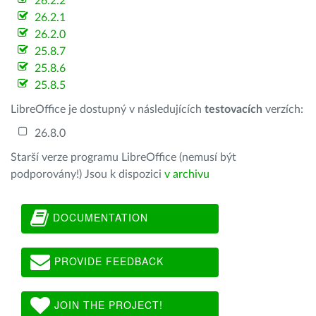
26.2.2
26.2.1
26.2.0
25.8.7
25.8.6
25.8.5
LibreOffice je dostupný v následujících
testovacích
verzích:
26.8.0
Starší verze programu LibreOffice (nemusí být
podporovány!) Jsou k dispozici
v archivu
DOCUMENTATION
PROVIDE FEEDBACK
JOIN THE PROJECT!