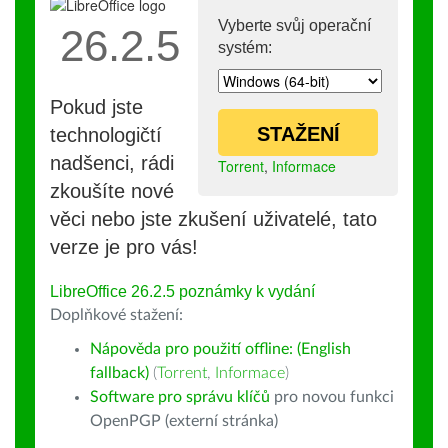
Vyberte svůj operační
26.2.5
systém:
Pokud jste
STAŽENÍ
technologičtí
nadšenci, rádi
Torrent
,
Informace
zkoušíte nové
věci nebo jste zkušení uživatelé, tato
verze je pro vás!
LibreOffice 26.2.5 poznámky k vydání
Doplňkové stažení:
Nápověda pro použití offline: (English
fallback)
(
Torrent
,
Informace
)
Software pro správu klíčů
pro novou funkci
OpenPGP (externí stránka)