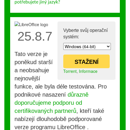
potřebujete jiný jazyk?
Vyberte svůj operační
25.8.7
systém:
Tato verze je
STAŽENÍ
poněkud starší
a neobsahuje
Torrent
,
Informace
nejnovější
funkce, ale byla déle testována. Pro
podnikové nasazení
důrazně
doporučujeme podporu od
certifikovaných partnerů
, kteří také
nabízejí dlouhodobě podporované
verze programu LibreOffice .