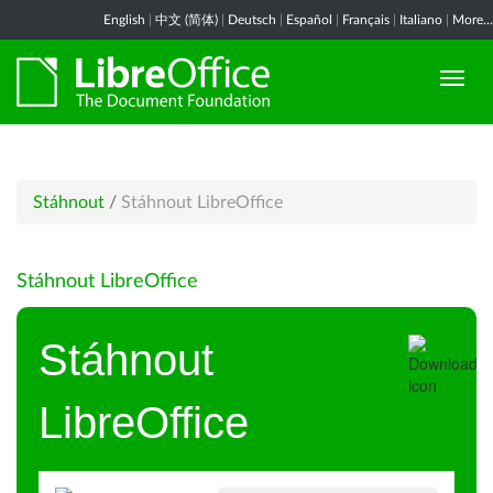
English
|
中文 (简体)
|
Deutsch
|
Español
|
Français
|
Italiano
|
More...
Stáhnout
/
Stáhnout LibreOffice
Stáhnout LibreOffice
Stáhnout
LibreOffice