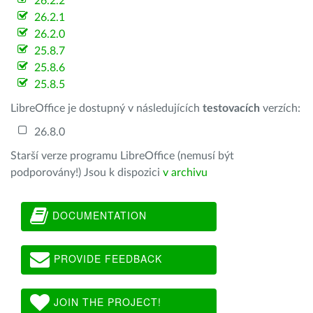
26.2.2
26.2.1
26.2.0
25.8.7
25.8.6
25.8.5
LibreOffice je dostupný v následujících
testovacích
verzích:
26.8.0
Starší verze programu LibreOffice (nemusí být
podporovány!) Jsou k dispozici
v archivu
DOCUMENTATION
PROVIDE FEEDBACK
JOIN THE PROJECT!