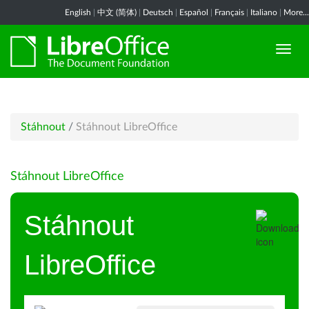
English
|
中文 (简体)
|
Deutsch
|
Español
|
Français
|
Italiano
|
More...
Stáhnout
/
Stáhnout LibreOffice
Stáhnout LibreOffice
Stáhnout
LibreOffice