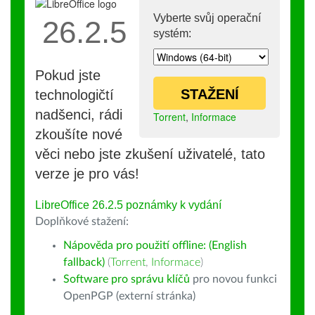
Vyberte svůj operační
26.2.5
systém:
Pokud jste
STAŽENÍ
technologičtí
nadšenci, rádi
Torrent
,
Informace
zkoušíte nové
věci nebo jste zkušení uživatelé, tato
verze je pro vás!
LibreOffice 26.2.5 poznámky k vydání
Doplňkové stažení:
Nápověda pro použití offline: (English
fallback)
(
Torrent
,
Informace
)
Software pro správu klíčů
pro novou funkci
OpenPGP (externí stránka)