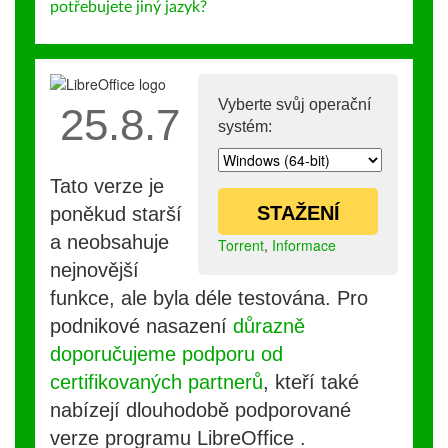
potřebujete jiný jazyk?
Vyberte svůj operační
25.8.7
systém:
Tato verze je
STAŽENÍ
poněkud starší
a neobsahuje
Torrent
,
Informace
nejnovější
funkce, ale byla déle testována. Pro
podnikové nasazení
důrazně
doporučujeme podporu od
certifikovaných partnerů
, kteří také
nabízejí dlouhodobě podporované
verze programu LibreOffice .