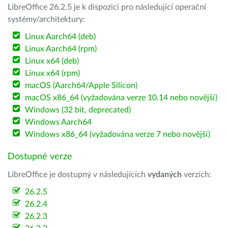
LibreOffice 26.2.5 je k dispozici pro následující operační
systémy/architektury:
Linux Aarch64 (deb)
Linux Aarch64 (rpm)
Linux x64 (deb)
Linux x64 (rpm)
macOS (Aarch64/Apple Silicon)
macOS x86_64 (vyžadována verze 10.14 nebo novější)
Windows (32 bit, deprecated)
Windows Aarch64
Windows x86_64 (vyžadována verze 7 nebo novější)
Dostupné verze
LibreOffice je dostupný v následujících
vydaných
verzích:
26.2.5
26.2.4
26.2.3