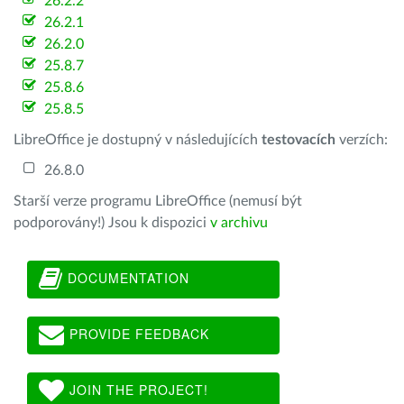
26.2.2
26.2.1
26.2.0
25.8.7
25.8.6
25.8.5
LibreOffice je dostupný v následujících
testovacích
verzích:
26.8.0
Starší verze programu LibreOffice (nemusí být
podporovány!) Jsou k dispozici
v archivu
DOCUMENTATION
PROVIDE FEEDBACK
JOIN THE PROJECT!