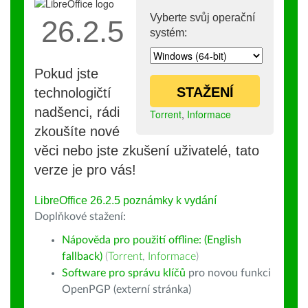
Vyberte svůj operační
26.2.5
systém:
Pokud jste
STAŽENÍ
technologičtí
nadšenci, rádi
Torrent
,
Informace
zkoušíte nové
věci nebo jste zkušení uživatelé, tato
verze je pro vás!
LibreOffice 26.2.5 poznámky k vydání
Doplňkové stažení:
Nápověda pro použití offline: (English
fallback)
(
Torrent
,
Informace
)
Software pro správu klíčů
pro novou funkci
OpenPGP (externí stránka)