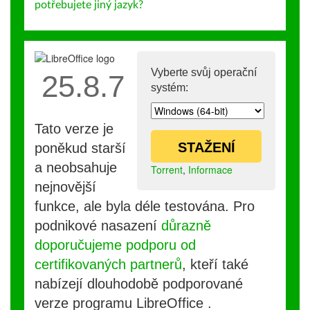
potřebujete jiný jazyk?
Vyberte svůj operační
25.8.7
systém:
Tato verze je
STAŽENÍ
poněkud starší
a neobsahuje
Torrent
,
Informace
nejnovější
funkce, ale byla déle testována. Pro
podnikové nasazení
důrazně
doporučujeme podporu od
certifikovaných partnerů
, kteří také
nabízejí dlouhodobě podporované
verze programu LibreOffice .