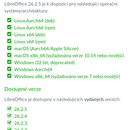
LibreOffice 26.2.5 je k dispozici pro následující operační
systémy/architektury:
Linux Aarch64 (deb)
Linux Aarch64 (rpm)
Linux x64 (deb)
Linux x64 (rpm)
macOS (Aarch64/Apple Silicon)
macOS x86_64 (vyžadována verze 10.14 nebo novější)
Windows (32 bit, deprecated)
Windows Aarch64
Windows x86_64 (vyžadována verze 7 nebo novější)
Dostupné verze
LibreOffice je dostupný v následujících
vydaných
verzích:
26.2.5
26.2.4
26.2.3