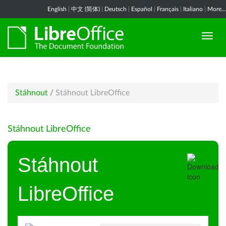
English
|
中文 (简体)
|
Deutsch
|
Español
|
Français
|
Italiano
|
More...
Stáhnout
/
Stáhnout LibreOffice
Stáhnout LibreOffice
Stáhnout
LibreOffice