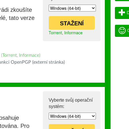
rádi zkoušíte
D
lé, tato verze
STAŽENÍ
G
Torrent
,
Informace
(
Torrent
,
Informace
)
nkci OpenPGP (externí stránka)
Vyberte svůj operační
systém:
obsahuje
stována. Pro