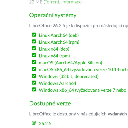
22 MB (
Torrent
,
Informace
)
Operační systémy
LibreOffice 26.2.5 je k dispozici pro následující 
Linux Aarch64 (deb)
Linux Aarch64 (rpm)
Linux x64 (deb)
Linux x64 (rpm)
macOS (Aarch64/Apple Silicon)
macOS x86_64 (vyžadována verze 10.14 nebo
Windows (32 bit, deprecated)
Windows Aarch64
Windows x86_64 (vyžadována verze 7 nebo n
Dostupné verze
LibreOffice je dostupný v následujících
vydaných
26.2.5