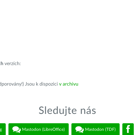
ch
verzích:
dporovány!) Jsou k dispozici
v archivu
Sledujte nás
g
Mastodon (LibreOffice)
Mastodon (TDF)