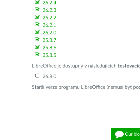
26.2.4
26.2.3
26.2.2
26.2.1
26.2.0
25.8.7
25.8.6
25.8.5
LibreOffice je dostupný v následujících
testovací
26.8.0
Starší verze programu LibreOffice (nemusí být po
Our blo