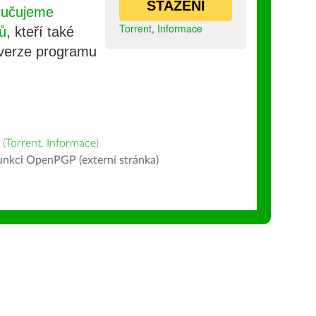
STAŽENÍ
ručujeme
Torrent
,
Informace
ů
, kteří také
 verze programu
(
Torrent
,
Informace
)
nkci OpenPGP (externí stránka)