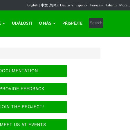
English
|
中文 (简体)
|
Deutsch
|
Español
|
Français
|
Italiano
|
More...
E
UDÁLOSTI
O NÁS
PŘISPĚJTE
DOCUMENTATION
PROVIDE FEEDBACK
JOIN THE PROJECT!
MEET US AT EVENTS