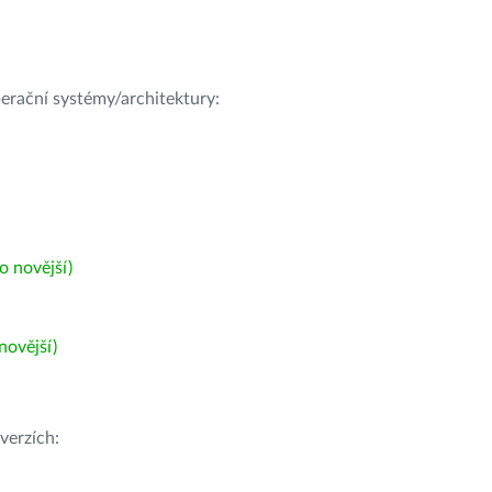
operační systémy/architektury:
 novější)
ovější)
verzích: