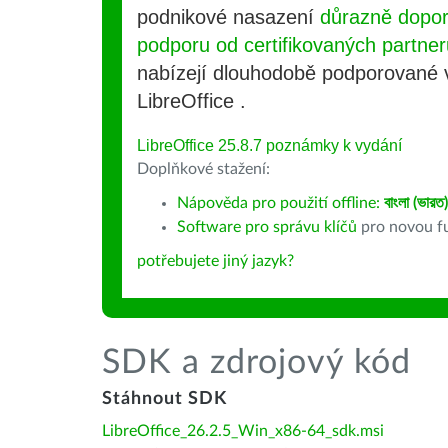
podnikové nasazení
důrazně dopo
podporu od certifikovaných partner
nabízejí dlouhodobě podporované
LibreOffice .
LibreOffice 25.8.7 poznámky k vydání
Doplňkové stažení:
Nápověda pro použití offline:
বাংলা (ভারত)
Software pro správu klíčů
pro novou fu
potřebujete jiný jazyk?
SDK a zdrojový kód
Stáhnout SDK
LibreOffice_26.2.5_Win_x86-64_sdk.msi