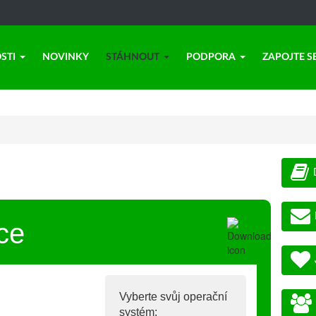
STI
NOVINKY
STÁHNOUT
PODPORA
ZAPOJTE S
ce
Vyberte svůj operační
systém: