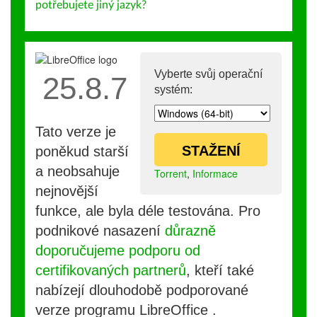
potřebujete jiný jazyk?
Vyberte svůj operační
25.8.7
systém:
Tato verze je
STAŽENÍ
poněkud starší
a neobsahuje
Torrent
,
Informace
nejnovější
funkce, ale byla déle testována. Pro
podnikové nasazení
důrazně
doporučujeme podporu od
certifikovaných partnerů
, kteří také
nabízejí dlouhodobě podporované
verze programu LibreOffice .