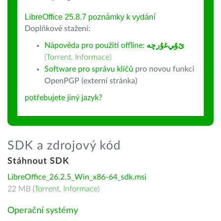
LibreOffice 25.8.7 poznámky k vydání
Doplňkové stažení:
Nápověda pro použití offline:
ﺉۇﻲﻏۇﺭچە
(
Torrent
,
Informace
)
Software pro správu klíčů
pro novou funkci
OpenPGP (externí stránka)
potřebujete jiný jazyk?
SDK a zdrojový kód
Stáhnout SDK
LibreOffice_26.2.5_Win_x86-64_sdk.msi
22 MB (
Torrent
,
Informace
)
Operační systémy