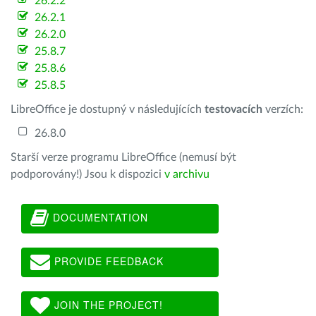
26.2.2
26.2.1
26.2.0
25.8.7
25.8.6
25.8.5
LibreOffice je dostupný v následujících
testovacích
verzích:
26.8.0
Starší verze programu LibreOffice (nemusí být
podporovány!) Jsou k dispozici
v archivu
DOCUMENTATION
PROVIDE FEEDBACK
JOIN THE PROJECT!