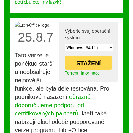
potřebujete jiný jazyk?
Vyberte svůj operační
25.8.7
systém:
Tato verze je
STAŽENÍ
poněkud starší
a neobsahuje
Torrent
,
Informace
nejnovější
funkce, ale byla déle testována. Pro
podnikové nasazení
důrazně
doporučujeme podporu od
certifikovaných partnerů
, kteří také
nabízejí dlouhodobě podporované
verze programu LibreOffice .