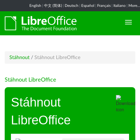
English
|
中文 (简体)
|
Deutsch
|
Español
|
Français
|
Italiano
|
More...
Stáhnout
/
Stáhnout LibreOffice
Stáhnout LibreOffice
Stáhnout
LibreOffice