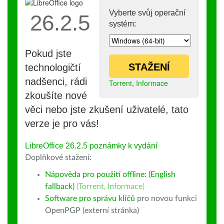
Vyberte svůj operační
26.2.5
systém:
Pokud jste
STAŽENÍ
technologičtí
nadšenci, rádi
Torrent
,
Informace
zkoušíte nové
věci nebo jste zkušení uživatelé, tato
verze je pro vás!
LibreOffice 26.2.5 poznámky k vydání
Doplňkové stažení:
Nápověda pro použití offline: (English
fallback)
(
Torrent
,
Informace
)
Software pro správu klíčů
pro novou funkci
OpenPGP (externí stránka)