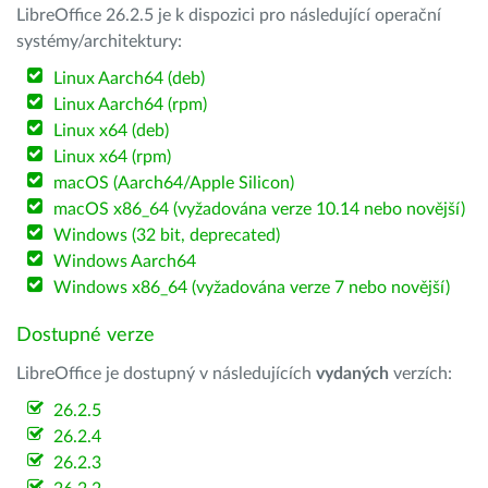
LibreOffice 26.2.5 je k dispozici pro následující operační
systémy/architektury:
Linux Aarch64 (deb)
Linux Aarch64 (rpm)
Linux x64 (deb)
Linux x64 (rpm)
macOS (Aarch64/Apple Silicon)
macOS x86_64 (vyžadována verze 10.14 nebo novější)
Windows (32 bit, deprecated)
Windows Aarch64
Windows x86_64 (vyžadována verze 7 nebo novější)
Dostupné verze
LibreOffice je dostupný v následujících
vydaných
verzích:
26.2.5
26.2.4
26.2.3