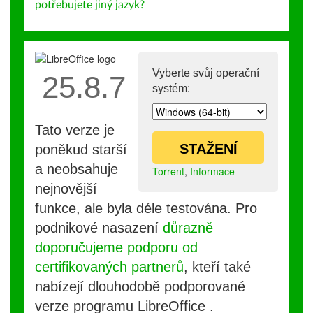
potřebujete jiný jazyk?
Vyberte svůj operační
25.8.7
systém:
Tato verze je
STAŽENÍ
poněkud starší
a neobsahuje
Torrent
,
Informace
nejnovější
funkce, ale byla déle testována. Pro
podnikové nasazení
důrazně
doporučujeme podporu od
certifikovaných partnerů
, kteří také
nabízejí dlouhodobě podporované
verze programu LibreOffice .