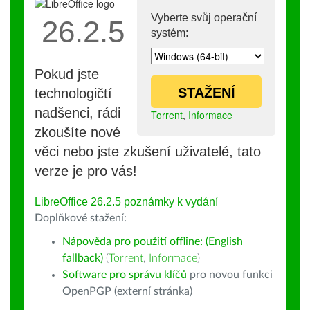
Vyberte svůj operační
26.2.5
systém:
Pokud jste
STAŽENÍ
technologičtí
nadšenci, rádi
Torrent
,
Informace
zkoušíte nové
věci nebo jste zkušení uživatelé, tato
verze je pro vás!
LibreOffice 26.2.5 poznámky k vydání
Doplňkové stažení:
Nápověda pro použití offline: (English
fallback)
(
Torrent
,
Informace
)
Software pro správu klíčů
pro novou funkci
OpenPGP (externí stránka)