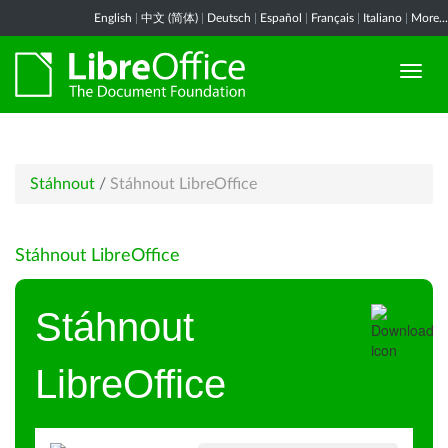
English
|
中文 (简体)
|
Deutsch
|
Español
|
Français
|
Italiano
|
More...
Stáhnout
/
Stáhnout LibreOffice
Stáhnout LibreOffice
Stáhnout
LibreOffice