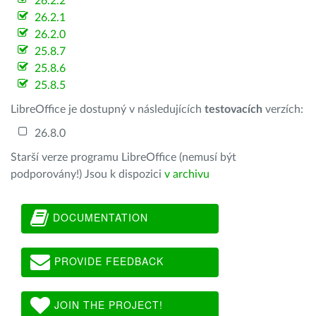
26.2.2
26.2.1
26.2.0
25.8.7
25.8.6
25.8.5
LibreOffice je dostupný v následujících
testovacích
verzích:
26.8.0
Starší verze programu LibreOffice (nemusí být
podporovány!) Jsou k dispozici
v archivu
DOCUMENTATION
PROVIDE FEEDBACK
JOIN THE PROJECT!