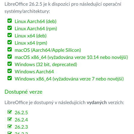
LibreOffice 26.2.5 je k dispozici pro následující operační
systémy/architektury:
Linux Aarch64 (deb)
Linux Aarch64 (rpm)
Linux x64 (deb)
Linux x64 (rpm)
macOS (Aarch64/Apple Silicon)
macOS x86_64 (vyžadována verze 10.14 nebo novější)
Windows (32 bit, deprecated)
Windows Aarch64
Windows x86_64 (vyžadována verze 7 nebo novější)
Dostupné verze
LibreOffice je dostupný v následujících
vydaných
verzích:
26.2.5
26.2.4
26.2.3