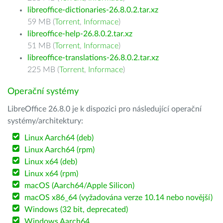
libreoffice-dictionaries-26.8.0.2.tar.xz
59 MB (
Torrent
,
Informace
)
libreoffice-help-26.8.0.2.tar.xz
51 MB (
Torrent
,
Informace
)
libreoffice-translations-26.8.0.2.tar.xz
225 MB (
Torrent
,
Informace
)
Operační systémy
LibreOffice 26.8.0 je k dispozici pro následující operační
systémy/architektury:
Linux Aarch64 (deb)
Linux Aarch64 (rpm)
Linux x64 (deb)
Linux x64 (rpm)
macOS (Aarch64/Apple Silicon)
macOS x86_64 (vyžadována verze 10.14 nebo novější)
Windows (32 bit, deprecated)
Windows Aarch64