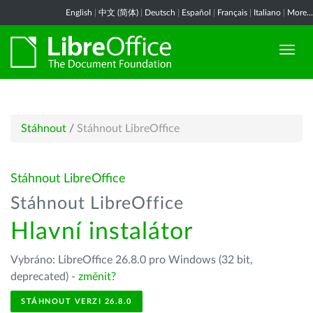
English
|
中文 (简体)
|
Deutsch
|
Español
|
Français
|
Italiano
|
More...
Stáhnout
/
Stáhnout LibreOffice
Stáhnout LibreOffice
Stáhnout LibreOffice
Hlavní instalátor
Vybráno: LibreOffice 26.8.0 pro Windows (32 bit,
deprecated) -
změnit?
STÁHNOUT VERZI 26.8.0