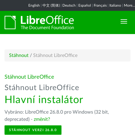
English
|
中文 (简体)
|
Deutsch
|
Español
|
Français
|
Italiano
|
More...
Stáhnout
/
Stáhnout LibreOffice
Stáhnout LibreOffice
Stáhnout LibreOffice
Hlavní instalátor
Vybráno: LibreOffice 26.8.0 pro Windows (32 bit,
deprecated) -
změnit?
STÁHNOUT VERZI 26.8.0