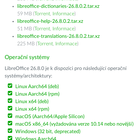
libreoffice-dictionaries-26.8.0.2.tar.xz
59 MB (
Torrent
,
Informace
)
libreoffice-help-26.8.0.2.tar.xz
51 MB (
Torrent
,
Informace
)
libreoffice-translations-26.8.0.2.tar.xz
225 MB (
Torrent
,
Informace
)
Operační systémy
LibreOffice 26.8.0 je k dispozici pro následující operační
systémy/architektury:
Linux Aarch64 (deb)
Linux Aarch64 (rpm)
Linux x64 (deb)
Linux x64 (rpm)
macOS (Aarch64/Apple Silicon)
macOS x86_64 (vyžadována verze 10.14 nebo novější)
Windows (32 bit, deprecated)
Windows Aarch64