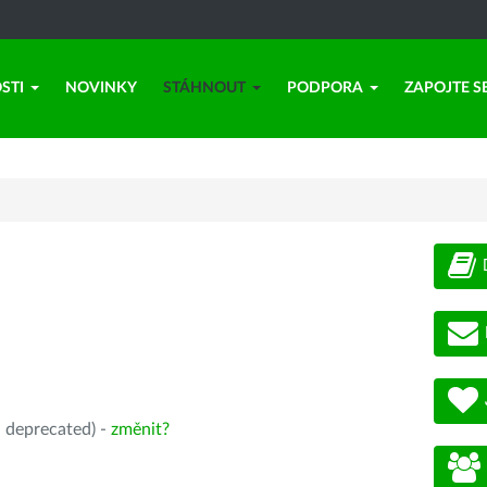
STI
NOVINKY
STÁHNOUT
PODPORA
ZAPOJTE S
, deprecated) -
změnit?