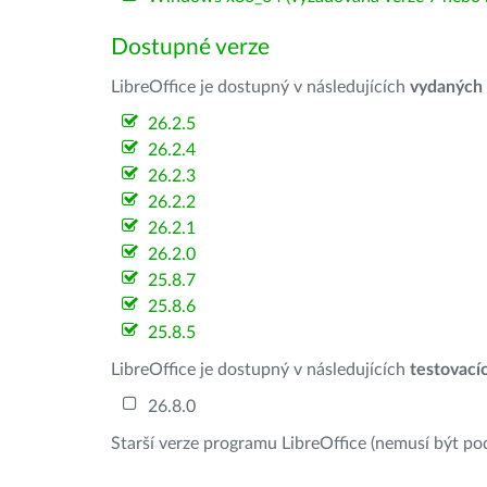
Dostupné verze
LibreOffice je dostupný v následujících
vydaných
26.2.5
26.2.4
26.2.3
26.2.2
26.2.1
26.2.0
25.8.7
25.8.6
25.8.5
LibreOffice je dostupný v následujících
testovací
26.8.0
Starší verze programu LibreOffice (nemusí být po