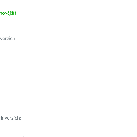
ovější)
verzích:
ch
verzích: