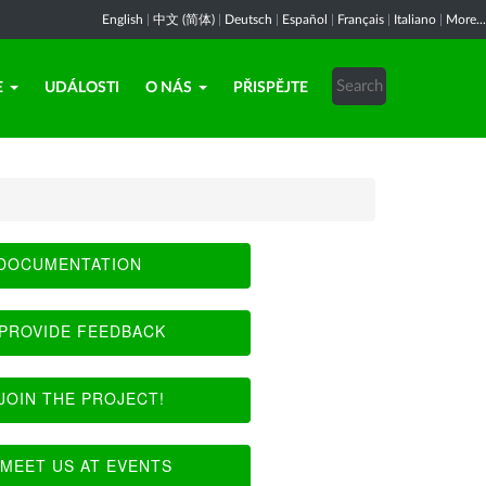
English
|
中文 (简体)
|
Deutsch
|
Español
|
Français
|
Italiano
|
More...
E
UDÁLOSTI
O NÁS
PŘISPĚJTE
DOCUMENTATION
PROVIDE FEEDBACK
JOIN THE PROJECT!
MEET US AT EVENTS