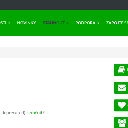
STI
NOVINKY
STÁHNOUT
PODPORA
ZAPOJTE S
, deprecated) -
změnit?