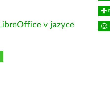
D
ibreOffice v jazyce
G