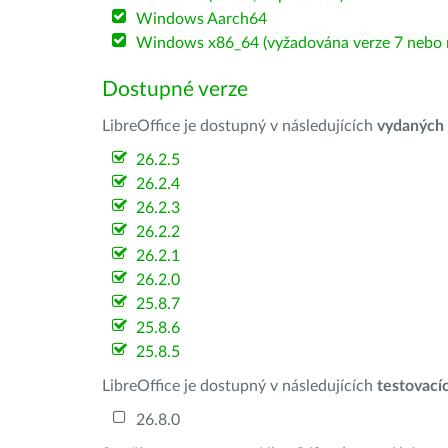
Windows Aarch64
Windows x86_64 (vyžadována verze 7 nebo n
Dostupné verze
LibreOffice je dostupný v následujících
vydaných
26.2.5
26.2.4
26.2.3
26.2.2
26.2.1
26.2.0
25.8.7
25.8.6
25.8.5
LibreOffice je dostupný v následujících
testovací
26.8.0