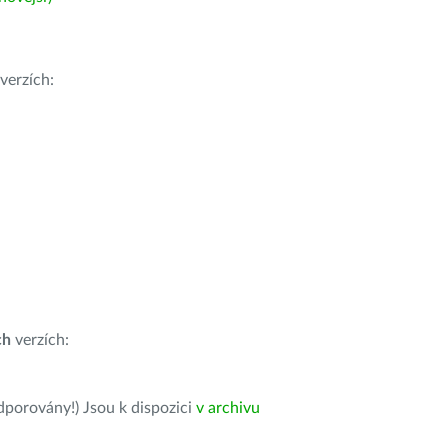
verzích:
ch
verzích:
dporovány!) Jsou k dispozici
v archivu