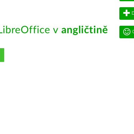
D
ibreOffice v
angličtině
G