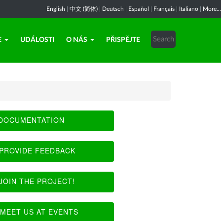
English
|
中文 (简体)
|
Deutsch
|
Español
|
Français
|
Italiano
|
More...
E
UDÁLOSTI
O NÁS
PŘISPĚJTE
DOCUMENTATION
PROVIDE FEEDBACK
JOIN THE PROJECT!
MEET US AT EVENTS