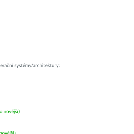
operační systémy/architektury:
 novější)
ovější)