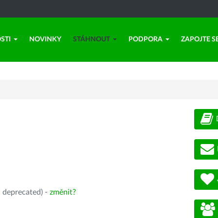
STI
NOVINKY
STÁHNOUT
PODPORA
ZAPOJTE S
, deprecated) -
změnit?