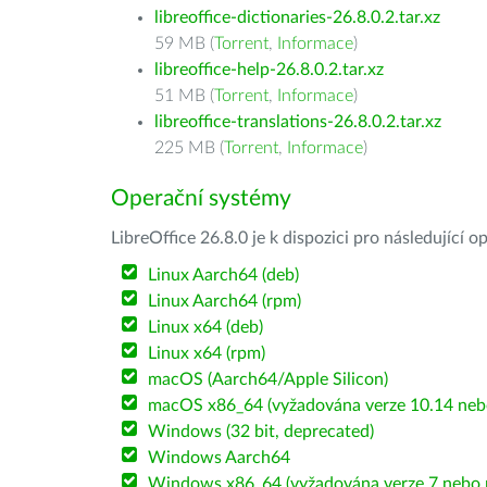
libreoffice-dictionaries-26.8.0.2.tar.xz
59 MB (
Torrent
,
Informace
)
libreoffice-help-26.8.0.2.tar.xz
51 MB (
Torrent
,
Informace
)
libreoffice-translations-26.8.0.2.tar.xz
225 MB (
Torrent
,
Informace
)
Operační systémy
LibreOffice 26.8.0 je k dispozici pro následující 
Linux Aarch64 (deb)
Linux Aarch64 (rpm)
Linux x64 (deb)
Linux x64 (rpm)
macOS (Aarch64/Apple Silicon)
macOS x86_64 (vyžadována verze 10.14 nebo
Windows (32 bit, deprecated)
Windows Aarch64
Windows x86_64 (vyžadována verze 7 nebo n