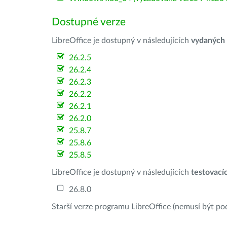
Dostupné verze
LibreOffice je dostupný v následujících
vydaných
26.2.5
26.2.4
26.2.3
26.2.2
26.2.1
26.2.0
25.8.7
25.8.6
25.8.5
LibreOffice je dostupný v následujících
testovací
26.8.0
Starší verze programu LibreOffice (nemusí být po