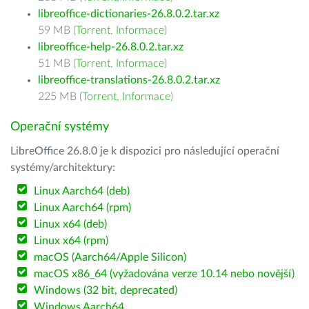
libreoffice-dictionaries-26.8.0.2.tar.xz
59 MB (
Torrent
,
Informace
)
libreoffice-help-26.8.0.2.tar.xz
51 MB (
Torrent
,
Informace
)
libreoffice-translations-26.8.0.2.tar.xz
225 MB (
Torrent
,
Informace
)
Operační systémy
LibreOffice 26.8.0 je k dispozici pro následující operační
systémy/architektury:
Linux Aarch64 (deb)
Linux Aarch64 (rpm)
Linux x64 (deb)
Linux x64 (rpm)
macOS (Aarch64/Apple Silicon)
macOS x86_64 (vyžadována verze 10.14 nebo novější)
Windows (32 bit, deprecated)
Windows Aarch64