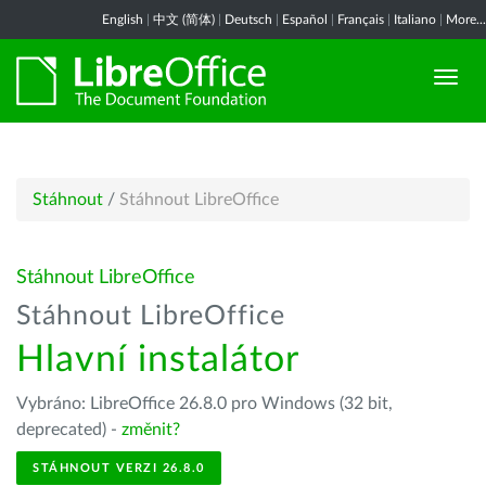
English
|
中文 (简体)
|
Deutsch
|
Español
|
Français
|
Italiano
|
More...
Stáhnout
/
Stáhnout LibreOffice
Stáhnout LibreOffice
Stáhnout LibreOffice
Hlavní instalátor
Vybráno: LibreOffice 26.8.0 pro Windows (32 bit,
deprecated) -
změnit?
STÁHNOUT VERZI 26.8.0